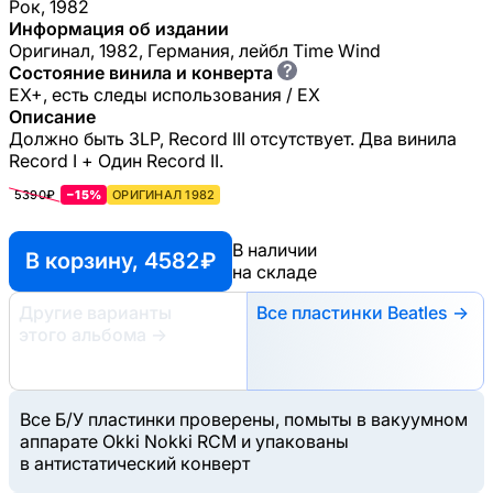
Рок, 1982
Информация об издании
Оригинал, 1982, Германия, лейбл Time Wind
?
Состояние винила и конверта
EX+, есть следы использования / EX
Описание
Должно быть 3LP, Record III отсутствует. Два винила
Record I + Один Record II.
5390₽
−15%
ОРИГИНАЛ 1982
В наличии
В корзину, 4582 ₽
на складе
Другие варианты
Все пластинки Beatles →
этого альбома
→
Все Б/У пластинки проверены, помыты в вакуумном
аппарате Okki Nokki RCM и упакованы
в антистатический конверт