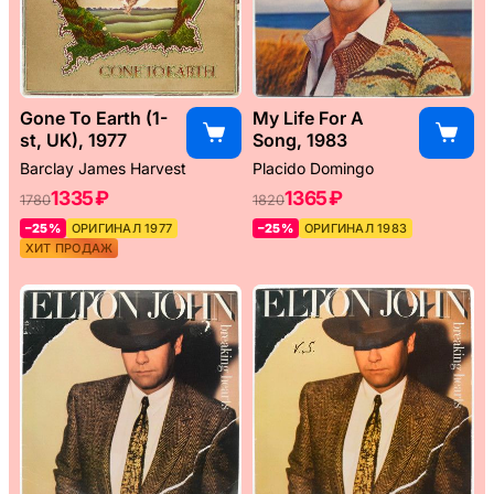
Gone To Earth (1-
My Life For A
st, UK), 1977
Song, 1983
Barclay James Harvest
Placido Domingo
1335 ₽
1365 ₽
1780
1820
–25%
ОРИГИНАЛ 1977
–25%
ОРИГИНАЛ 1983
ХИТ ПРОДАЖ