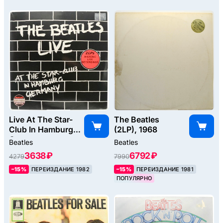
Live At The Star-
The Beatles
Club In Hamburg
(2LP), 1968
Germany
Beatles
Beatles
(2LP), 1977
3638 ₽
6792 ₽
4279
7990
–15%
ПЕРЕИЗДАНИЕ 1982
–15%
ПЕРЕИЗДАНИЕ 1981
ПОПУЛЯРНО