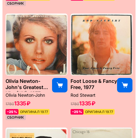
СБОРНИК
Olivia Newton-
Foot Loose & Fancy
John's Greatest
Free, 1977
Hits (UK), 1977
Olivia Newton-John
Rod Stewart
1335 ₽
1335 ₽
1780
1780
–25%
ОРИГИНАЛ 1977
–25%
ОРИГИНАЛ 1977
СБОРНИК