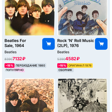
Beatles For
Rock 'N' Roll Music
Sale, 1964
(2LP), 1976
Beatles
Beatles
7132 ₽
4582 ₽
8390
5390
–15%
ПЕРЕИЗДАНИЕ 1980
–15%
ОРИГИНАЛ 1976
ПОПУЛЯРНО
СБОРНИК