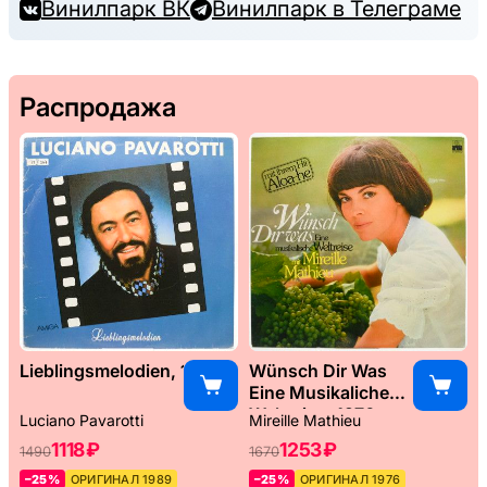
Винилпарк ВК
Винилпарк в Телеграме
Распродажа
Lieblingsmelodien, 1989
Wünsch Dir Was
Eine Musikaliche
Weltreise, 1976
Luciano Pavarotti
Mireille Mathieu
1118 ₽
1253 ₽
1490
1670
–25%
ОРИГИНАЛ 1989
–25%
ОРИГИНАЛ 1976