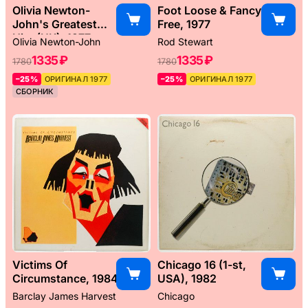
Olivia Newton-
Foot Loose & Fancy
John's Greatest
Free, 1977
Hits (UK), 1977
Olivia Newton-John
Rod Stewart
1335 ₽
1335 ₽
1780
1780
–25%
ОРИГИНАЛ 1977
–25%
ОРИГИНАЛ 1977
СБОРНИК
Victims Of
Chicago 16 (1-st,
Circumstance, 1984
USA), 1982
Barclay James Harvest
Chicago