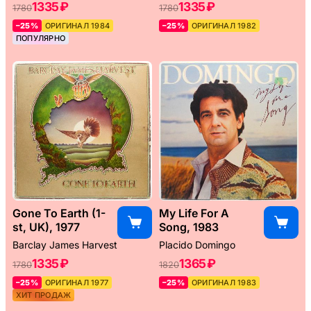
1335 ₽
1335 ₽
1780
1780
–25%
ОРИГИНАЛ 1984
–25%
ОРИГИНАЛ 1982
ПОПУЛЯРНО
Gone To Earth (1-
My Life For A
st, UK), 1977
Song, 1983
Barclay James Harvest
Placido Domingo
1335 ₽
1365 ₽
1780
1820
–25%
ОРИГИНАЛ 1977
–25%
ОРИГИНАЛ 1983
ХИТ ПРОДАЖ