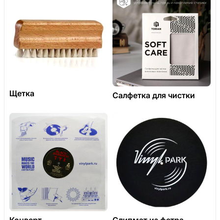
Щетка
Салфетка для чистки
Конверт
Слипмат из фетра