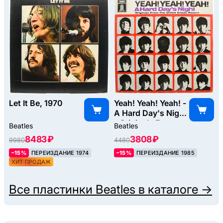
Let It Be, 1970
Yeah! Yeah! Yeah! -
A Hard Day's Night
- Originals From
Beatles
Beatles
The United Artists'
8483 ₽
3808 ₽
9980
4480
Picture, 1964
–15%
ПЕРЕИЗДАНИЕ 1974
–15%
ПЕРЕИЗДАНИЕ 1985
ХИТ ПРОДАЖ
Все пластинки
Beatles
в каталоге →