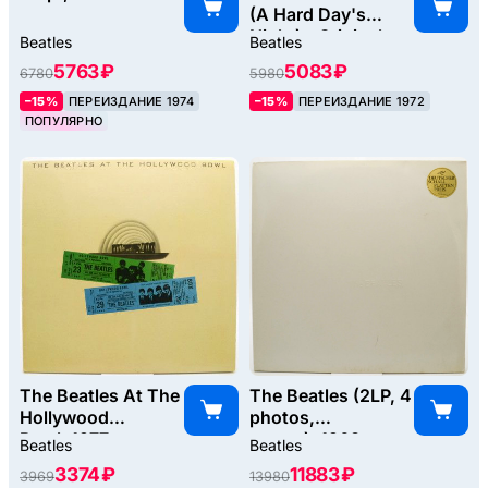
(A Hard Day's
Night) - Originals
Beatles
Beatles
From The United
5763 ₽
5083 ₽
6780
5980
Artists
Picture, 1964
–15%
ПЕРЕИЗДАНИЕ 1974
–15%
ПЕРЕИЗДАНИЕ 1972
ПОПУЛЯРНО
The Beatles At The
The Beatles (2LP, 4
Hollywood
photos,
Bowl, 1977
poster), 1968
Beatles
Beatles
3374 ₽
11883 ₽
3969
13980