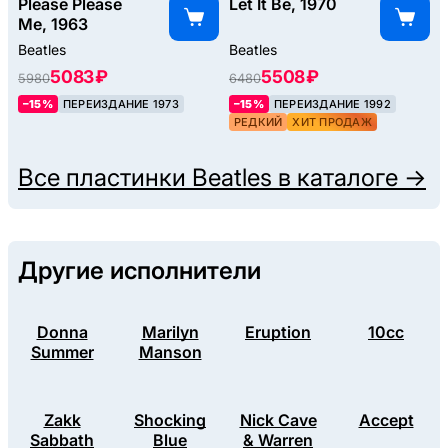
Please Please
Let It Be, 1970
Me, 1963
Beatles
Beatles
5083 ₽
5508 ₽
5980
6480
–15%
ПЕРЕИЗДАНИЕ 1973
–15%
ПЕРЕИЗДАНИЕ 1992
РЕДКИЙ
ХИТ ПРОДАЖ
Все пластинки
Beatles
в каталоге →
Другие исполнители
Donna
Marilyn
Eruption
10cc
Summer
Manson
Zakk
Shocking
Nick Cave
Accept
Sabbath
Blue
& Warren