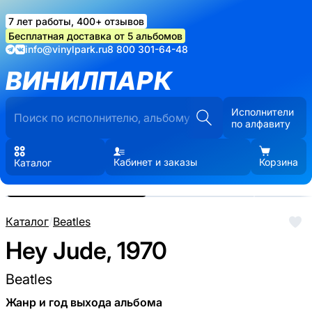
7 лет работы, 400+ отзывов
Бесплатная доставка от 5 альбомов
info@vinylpark.ru
8 800 301-64-48
ВИНИЛПАРК
Исполнители
по алфавиту
Кабинет и заказы
Корзина
Каталог
Реальные фото пластинки.
Нажмите, чтобы увеличить
Каталог
/
Beatles
Hey Jude, 1970
Beatles
Жанр и год выхода альбома