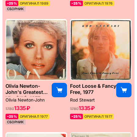
–25%
ОРИГИНАЛ 1989
–25%
ОРИГИНАЛ 1976
СБОРНИК
Olivia Newton-
Foot Loose & Fancy
John's Greatest
Free, 1977
Hits (UK), 1977
Olivia Newton-John
Rod Stewart
1335 ₽
1335 ₽
1780
1780
–25%
ОРИГИНАЛ 1977
–25%
ОРИГИНАЛ 1977
СБОРНИК