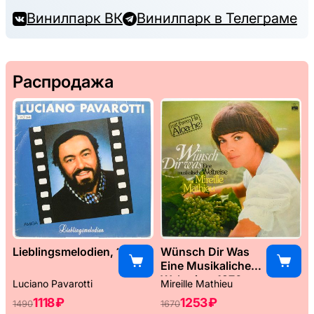
Винилпарк ВК
Винилпарк в Телеграме
Распродажа
Lieblingsmelodien, 1989
Wünsch Dir Was
Eine Musikaliche
Weltreise, 1976
Luciano Pavarotti
Mireille Mathieu
1118 ₽
1253 ₽
1490
1670