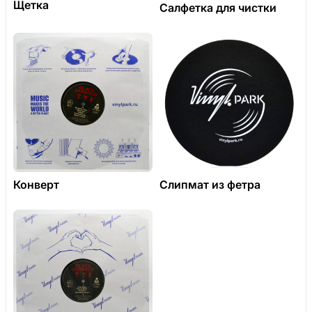
Щетка
Салфетка для чистки
Конверт
Слипмат из фетра