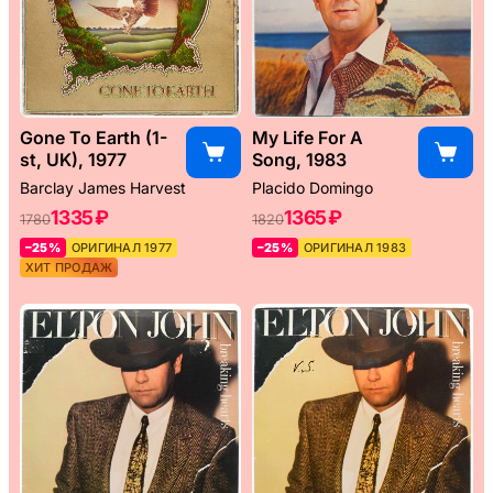
Gone To Earth (1-
My Life For A
st, UK), 1977
Song, 1983
Barclay James Harvest
Placido Domingo
1335 ₽
1365 ₽
1780
1820
–25%
ОРИГИНАЛ 1977
–25%
ОРИГИНАЛ 1983
ХИТ ПРОДАЖ