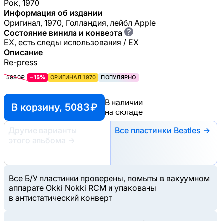
Рок, 1970
Информация об издании
Оригинал, 1970, Голландия, лейбл Apple
?
Состояние винила и конверта
EX, есть следы использования / EX
Описание
Re-press
5980₽
−15%
ОРИГИНАЛ 1970
ПОПУЛЯРНО
В наличии
В корзину, 5083 ₽
на складе
Другие варианты
Все пластинки Beatles →
этого альбома
→
Все Б/У пластинки проверены, помыты в вакуумном
аппарате Okki Nokki RCM и упакованы
в антистатический конверт