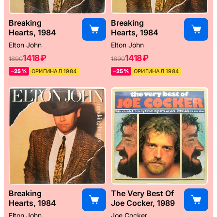
Breaking
Breaking
Hearts, 1984
Hearts, 1984
Elton John
Elton John
1418 ₽
1418 ₽
1890
1890
–25%
ОРИГИНАЛ 1984
–25%
ОРИГИНАЛ 1984
Breaking
The Very Best Of
Hearts, 1984
Joe Cocker, 1989
Elton John
Joe Cocker