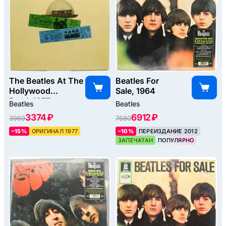
The Beatles At The
Beatles For
Hollywood
Sale, 1964
Bowl, 1977
Beatles
Beatles
3374 ₽
6912 ₽
3969
7680
–15%
ОРИГИНАЛ 1977
–10%
ПЕРЕИЗДАНИЕ 2012
ЗАПЕЧАТАН
ПОПУЛЯРНО