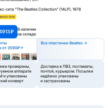
с-сета "The Beatles Collection" (14LP), 1978
ИНАЛ 1978
В наличии
4913 ₽
на складе
анты
Все пластинки Beatles →
а
от 3590₽
→
инки проверены,
Доставка в ПВЗ, постаматы,
уумном аппарате
почтой, курьером. Посылки
M и упакованы
надёжно упакованы
ский конверт
и застрахованы