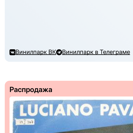
Винилпарк ВК
Винилпарк в Телеграме
Распродажа