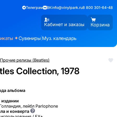
Телеграм
ВК
info@vinylpark.ru
8 800 301-64-48
Кабинет и заказы
Корзина
✦
фикаты
Сувениры
|
Муз. календарь
Прочие релизы (Beatles)
les Collection, 1978
ода альбома
 издании
 Голландия, лейбл Parlophone
?
ла и конверта
 использования / EX+