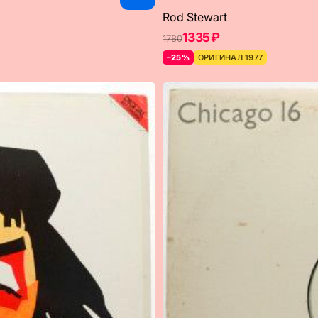
Rod Stewart
1335 ₽
1780
–25%
ОРИГИНАЛ 1977