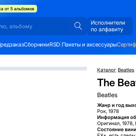
а от 5 альбомов
Исполнители
по алфавиту
редзаказ
Сборники
RSD
|
Пакеты и аксессуары
Серти
Каталог
/
Beatles
/
The Beat
Beatles
Жанр и год вых
Рок, 1978
Информация об
Оригинал, 1978,
Состояние вини
EX+, есть следы