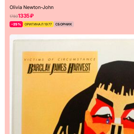
Olivia Newton-John
1335 ₽
1780
–25%
ОРИГИНАЛ 1977
СБОРНИК