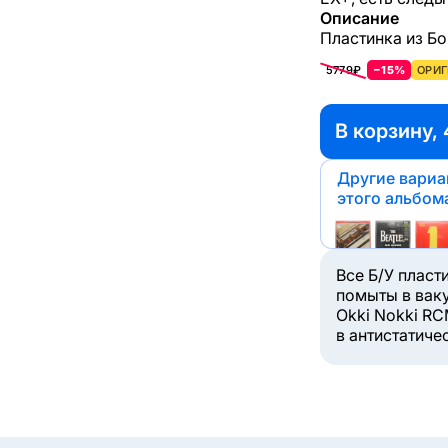
Описание
Пластинка из Бок
5779₽
−15%
ОРИГ
В корзину, 
Другие вари
этого альбом
Все Б/У пласт
помыты в вак
Okki Nokki RC
в антистатиче