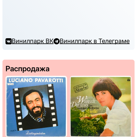
Винилпарк ВК
Винилпарк в Телеграме
Распродажа