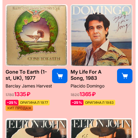
Gone To Earth (1-
My Life For A
st, UK), 1977
Song, 1983
Barclay James Harvest
Placido Domingo
1335 ₽
1365 ₽
1780
1820
–25%
ОРИГИНАЛ 1977
–25%
ОРИГИНАЛ 1983
ХИТ ПРОДАЖ