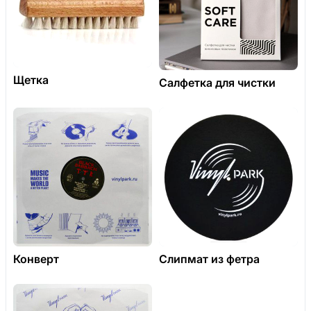
Щетка
Салфетка для чистки
Конверт
Слипмат из фетра