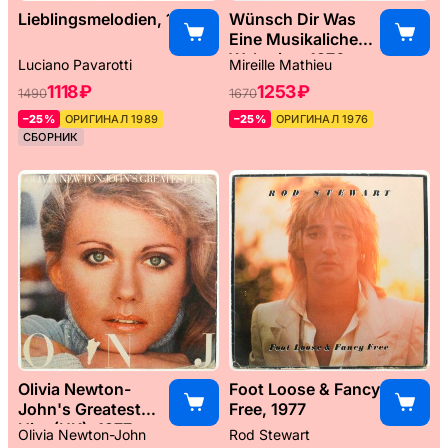
Lieblingsmelodien, 1989
Wünsch Dir Was
Eine Musikaliche
Weltreise, 1976
Luciano Pavarotti
Mireille Mathieu
1118 ₽
1253 ₽
1490
1670
–25%
ОРИГИНАЛ 1989
–25%
ОРИГИНАЛ 1976
СБОРНИК
Olivia Newton-
Foot Loose & Fancy
John's Greatest
Free, 1977
Hits (UK), 1977
Olivia Newton-John
Rod Stewart