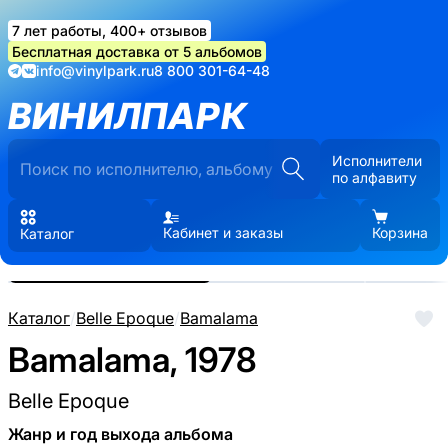
7 лет работы, 400+ отзывов
Бесплатная доставка от 5 альбомов
info@vinylpark.ru
8 800 301-64-48
ВИНИЛПАРК
Исполнители
по алфавиту
Кабинет и заказы
Корзина
Каталог
Реальные фото пластинки.
Нажмите, чтобы увеличить
Каталог
/
Belle Epoque
/
Bamalama
Bamalama, 1978
Belle Epoque
Жанр и год выхода альбома