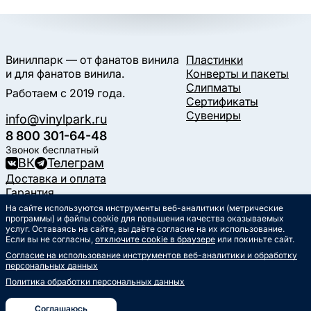
Винилпарк — от фанатов винила
Пластинки
и для фанатов винила.
Конверты и пакеты
Слипматы
Работаем с 2019 года.
Сертификаты
Сувениры
info@vinylpark.ru
8 800 301-64-48
Звонок бесплатный
ВК
Телеграм
Доставка и оплата
Гарантия
Контакты
На сайте используются инструменты веб-аналитики (метрические
Статьи
программы) и файлы cookie для повышения качества оказываемых
услуг. Оставаясь на сайте, вы даёте согласие на их использование.
Музыкальный календарь
Если вы не согласны,
отключите cookie в браузере
или покиньте сайт.
Документы
Согласие на использование инструментов веб-аналитики и обработку
Публичная оферта
персональных данных
Политика обработки
персональных данных
Политика обработки персональных данных
Согласие на обработку
персональных данных
Соглашаюсь