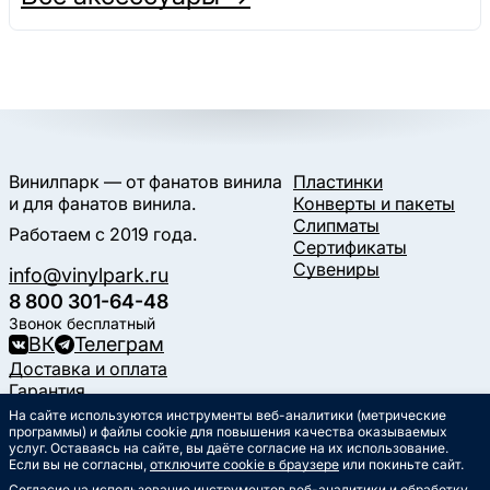
Винилпарк — от фанатов винила
Пластинки
и для фанатов винила.
Конверты и пакеты
Слипматы
Работаем с 2019 года.
Сертификаты
Сувениры
info@vinylpark.ru
8 800 301-64-48
Звонок бесплатный
ВК
Телеграм
Доставка и оплата
Гарантия
Контакты
На сайте используются инструменты веб-аналитики (метрические
Статьи
программы) и файлы cookie для повышения качества оказываемых
услуг. Оставаясь на сайте, вы даёте согласие на их использование.
Музыкальный календарь
Если вы не согласны,
отключите cookie в браузере
или покиньте сайт.
Документы
Согласие на использование инструментов веб-аналитики и обработку