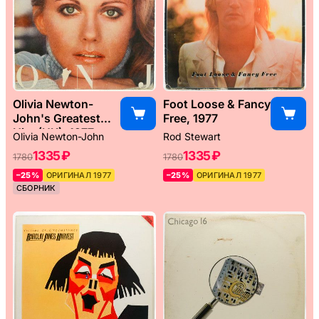
Olivia Newton-
Foot Loose & Fancy
John's Greatest
Free, 1977
Hits (UK), 1977
Olivia Newton-John
Rod Stewart
1335 ₽
1335 ₽
1780
1780
–25%
ОРИГИНАЛ 1977
–25%
ОРИГИНАЛ 1977
СБОРНИК