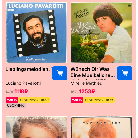
Lieblingsmelodien, 1989
Wünsch Dir Was
Eine Musikaliche
Weltreise, 1976
Luciano Pavarotti
Mireille Mathieu
1118 ₽
1253 ₽
1490
1670
–25%
ОРИГИНАЛ 1989
–25%
ОРИГИНАЛ 1976
СБОРНИК