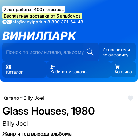
7 лет работы, 400+ отзывов
Бесплатная доставка от 5 альбомов
info@vinylpark.ru
8 800 301-64-48
ВИНИЛПАРК
Исполнители
по алфавиту
Кабинет и заказы
Корзина
Каталог
Реальные фото пластинки.
Нажмите, чтобы увеличить
Каталог
/
Billy Joel
Glass Houses, 1980
Billy Joel
Жанр и год выхода альбома