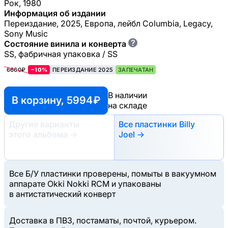
Рок, 1980
Информация об издании
Переиздание, 2025, Европа, лейбл Columbia, Legacy,
Sony Music
?
Состояние винила и конверта
SS, фабричная упаковка / SS
6660₽
−10%
ПЕРЕИЗДАНИЕ 2025
ЗАПЕЧАТАН
В наличии
В корзину, 5994 ₽
на складе
Другие варианты
Все пластинки Billy
этого альбома
→
Joel →
Все Б/У пластинки проверены, помыты в вакуумном
аппарате Okki Nokki RCM и упакованы
в антистатический конверт
Доставка в ПВЗ, постаматы, почтой, курьером.