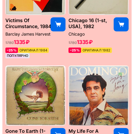
Victims Of
Chicago 16 (1-st,
Circumstance, 1984
USA), 1982
Barclay James Harvest
Chicago
1335 ₽
1335 ₽
1780
1780
–25%
ОРИГИНАЛ 1984
–25%
ОРИГИНАЛ 1982
ПОПУЛЯРНО
Gone To Earth (1-
My Life For A