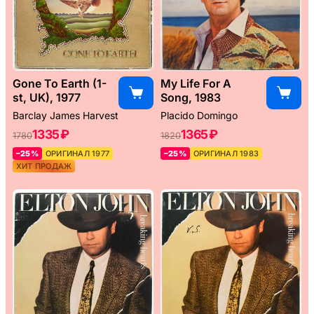
Gone To Earth (1-
My Life For A
st, UK), 1977
Song, 1983
Barclay James Harvest
Placido Domingo
1335 ₽
1365 ₽
1780
1820
–25%
ОРИГИНАЛ 1977
–25%
ОРИГИНАЛ 1983
ХИТ ПРОДАЖ