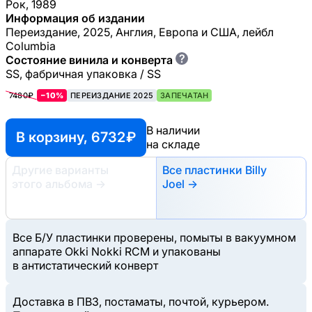
Рок, 1989
Информация об издании
Переиздание, 2025, Англия, Европа и США, лейбл
Columbia
?
Состояние винила и конверта
SS, фабричная упаковка / SS
7480₽
−10%
ПЕРЕИЗДАНИЕ 2025
ЗАПЕЧАТАН
В наличии
В корзину, 6732 ₽
на складе
Другие варианты
Все пластинки Billy
этого альбома
→
Joel →
Все Б/У пластинки проверены, помыты в вакуумном
аппарате Okki Nokki RCM и упакованы
в антистатический конверт
Доставка в ПВЗ, постаматы, почтой, курьером.