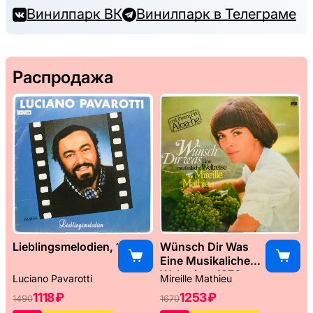
Винилпарк ВК
Винилпарк в Телеграме
Распродажа
Lieblingsmelodien, 1989
Wünsch Dir Was
Eine Musikaliche
Weltreise, 1976
Luciano Pavarotti
Mireille Mathieu
1118 ₽
1253 ₽
1490
1670