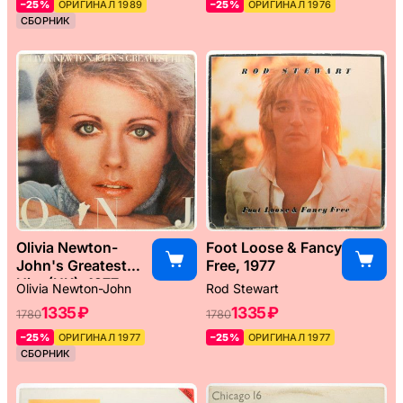
–25%
ОРИГИНАЛ 1989
–25%
ОРИГИНАЛ 1976
СБОРНИК
Olivia Newton-
Foot Loose & Fancy
John's Greatest
Free, 1977
Hits (UK), 1977
Olivia Newton-John
Rod Stewart
1335 ₽
1335 ₽
1780
1780
–25%
ОРИГИНАЛ 1977
–25%
ОРИГИНАЛ 1977
СБОРНИК