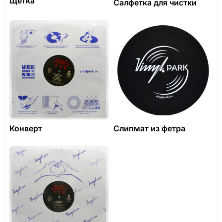
Щетка
Салфетка для чистки
Конверт
Слипмат из фетра