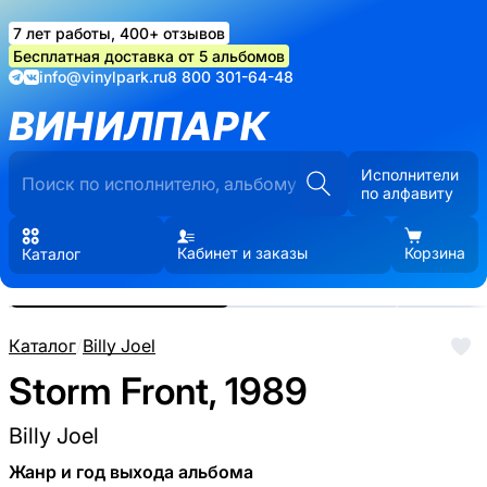
7 лет работы, 400+ отзывов
Бесплатная доставка от 5 альбомов
info@vinylpark.ru
8 800 301-64-48
ВИНИЛПАРК
Исполнители
по алфавиту
Кабинет и заказы
Корзина
Каталог
Реальные фото пластинки.
Нажмите, чтобы увеличить
Каталог
/
Billy Joel
Storm Front, 1989
Billy Joel
Жанр и год выхода альбома