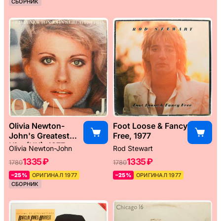
СБОРНИК
Olivia Newton-
Foot Loose & Fancy
John's Greatest
Free, 1977
Hits (UK), 1977
Olivia Newton-John
Rod Stewart
1335 ₽
1335 ₽
1780
1780
–25%
ОРИГИНАЛ 1977
–25%
ОРИГИНАЛ 1977
СБОРНИК