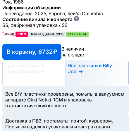
Рок, 1986
Информация об издании
Переиздание, 2025, Европа, лейбл Columbia
?
Состояние винила и конверта
SS, фабричная упаковка / SS
7480₽
−10%
ПЕРЕИЗДАНИЕ 2025
ЗАПЕЧАТАН
В наличии
В корзину, 6732 ₽
на складе
Другие варианты
Все пластинки Billy
этого альбома
→
Joel →
Все Б/У пластинки проверены, помыты в вакуумном
аппарате Okki Nokki RCM и упакованы
в антистатический конверт
Доставка в ПВЗ, постаматы, почтой, курьером.
Посылки надёжно упакованы и застрахованы