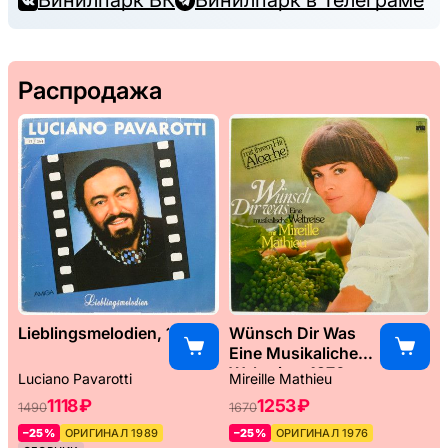
Винилпарк ВК
Винилпарк в Телеграме
Распродажа
Lieblingsmelodien, 1989
Wünsch Dir Was
Eine Musikaliche
Weltreise, 1976
Luciano Pavarotti
Mireille Mathieu
1118 ₽
1253 ₽
1490
1670
–25%
ОРИГИНАЛ 1989
–25%
ОРИГИНАЛ 1976