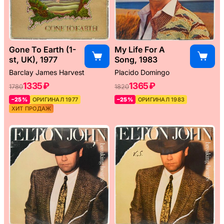
Gone To Earth (1-
My Life For A
st, UK), 1977
Song, 1983
Barclay James Harvest
Placido Domingo
1335 ₽
1365 ₽
1780
1820
–25%
ОРИГИНАЛ 1977
–25%
ОРИГИНАЛ 1983
ХИТ ПРОДАЖ