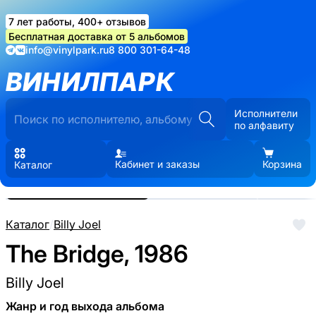
7 лет работы, 400+ отзывов
Бесплатная доставка от 5 альбомов
info@vinylpark.ru
8 800 301-64-48
ВИНИЛПАРК
Исполнители
по алфавиту
Кабинет и заказы
Корзина
Каталог
Реальные фото пластинки.
Нажмите, чтобы увеличить
Каталог
/
Billy Joel
The Bridge, 1986
Billy Joel
Жанр и год выхода альбома