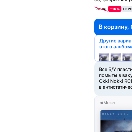
7480₽
−10%
ПЕРЕ
В корзину, 
Другие вари
этого альбом
Все Б/У пласт
помыты в вак
Okki Nokki RC
в антистатиче