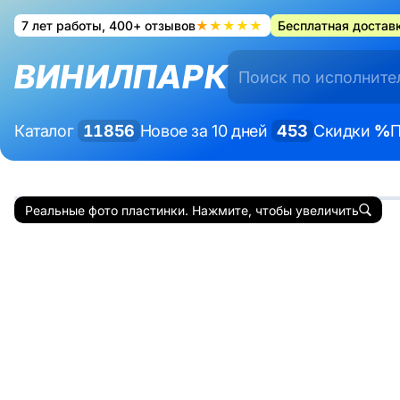
7 лет работы, 400+ отзывов
★★★★★
Бесплатная доставк
ВИНИЛПАРК
Каталог
11856
Новое за 10 дней
453
Скидки
%
П
Реальные фото пластинки. Нажмите, чтобы увеличить