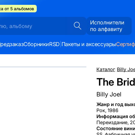
а от 5 альбомов
Исполнители
по алфавиту
редзаказ
Сборники
RSD
|
Пакеты и аксессуары
Серти
Каталог
/
Billy Jo
The Bri
Billy Joel
Жанр и год вых
Рок, 1986
Информация об
Переиздание, 20
Состояние вини
SS, фабричная у