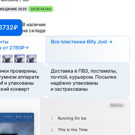
ИЗДАНИЕ 2025
ЗАПЕЧАТАН
В наличии
6732 ₽
на складе
анты
Все пластинки Billy Joel →
а
от 2780₽
→
инки проверены,
Доставка в ПВЗ, постаматы,
уумном аппарате
почтой, курьером. Посылки
M и упакованы
надёжно упакованы
ский конверт
и застрахованы