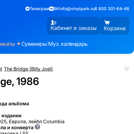
Телеграм
ВК
info@vinylpark.ru
8 800 301-64-48
Кабинет и заказы
Корзина
✦
фикаты
Сувениры
|
Муз. календарь
el
/
The Bridge (Billy Joel)
dge, 1986
ода альбома
 издании
25, Европа, лейбл Columbia
?
ла и конверта
паковка / SS