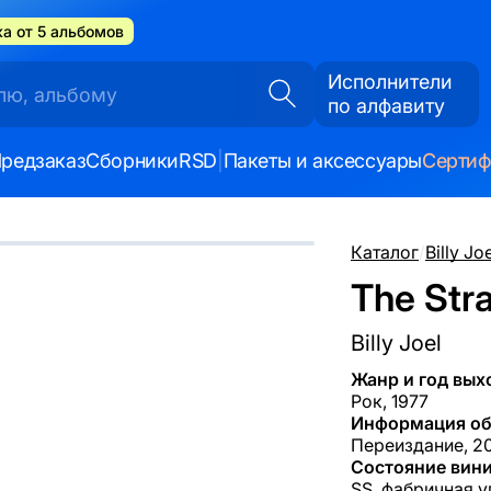
а от 5 альбомов
Исполнители
по алфавиту
редзаказ
Сборники
RSD
|
Пакеты и аксессуары
Серти
Каталог
/
Billy Jo
The Stra
Billy Joel
Жанр и год вых
Рок, 1977
Информация об
Переиздание, 20
Состояние вини
SS, фабричная у