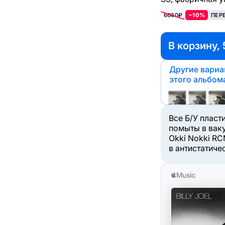
6660₽
−10%
ПЕР
В корзину, 
Другие вари
этого альбом
Все Б/У пласт
помыты в вак
Okki Nokki RC
в антистатиче