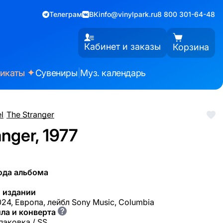
Телеграм
ВК
info@vinylpark.ru
8 800 301-64-48
Кабинет и заказы
Корзина
✦
фикаты
Сувениры
|
Муз. календарь
el
/
The Stranger
nger, 1977
ода альбома
 издании
24, Европа, лейбл Sony Music, Columbia
?
ла и конверта
паковка / SS