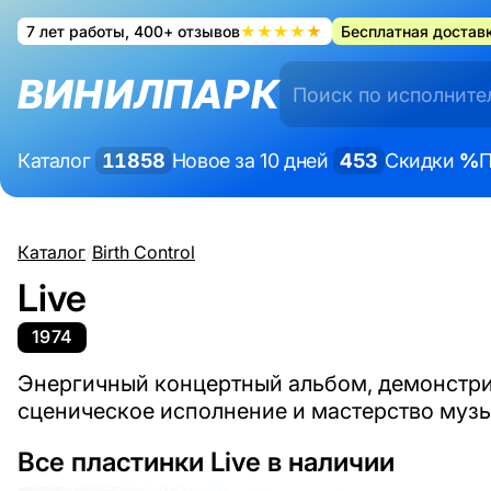
7 лет работы, 400+ отзывов
★★★★★
Бесплатная доставк
ВИНИЛПАРК
Каталог
11858
Новое за 10 дней
453
Скидки
%
П
Каталог
/
Birth Control
Live
1974
Энергичный концертный альбом, демонст
сценическое исполнение и мастерство музы
Все пластинки Live в наличии