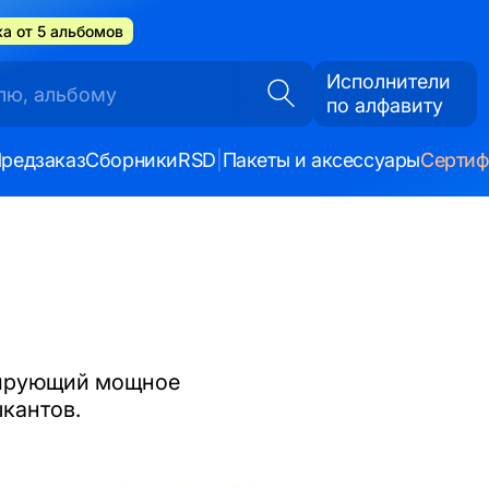
а от 5 альбомов
Исполнители
по алфавиту
редзаказ
Сборники
RSD
|
Пакеты и аксессуары
Серти
рирующий мощное
кантов.