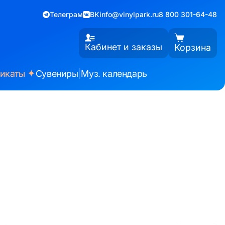
Телеграм
ВК
info@vinylpark.ru
8 800 301-64-48
Кабинет и заказы
Корзина
✦
фикаты
Сувениры
|
Муз. календарь