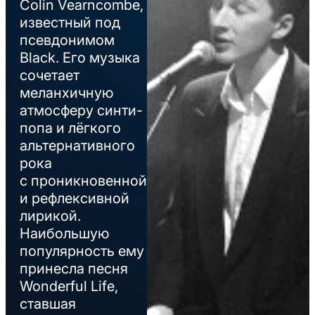
Colin Vearncombe,
известный под
псевдонимом
Black. Его музыка
сочетает
меланхичную
атмосферу синти-
попа и лёгкого
альтернативного
рока
с проникновенной
и рефлексивной
лирикой.
Наибольшую
популярность ему
принесла песня
Wonderful Life,
ставшая