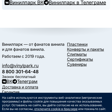
Винилпарк ВК
Винилпарк в Телеграме
Винилпарк — от фанатов винила
Пластинки
и для фанатов винила.
Конверты и пакеты
Слипматы
Работаем с 2019 года.
Сертификаты
Сувениры
info@vinylpark.ru
8 800 301-64-48
Звонок бесплатный
ВК
Телеграм
Доставка и оплата
Гарантия
Контакты
На сайте используются инструменты веб-аналитики (метрические
Статьи
программы) и файлы cookie для повышения качества оказываемых
услуг. Оставаясь на сайте, вы даёте согласие на их использование.
Музыкальный календарь
Если вы не согласны,
отключите cookie в браузере
или покиньте сайт.
Документы