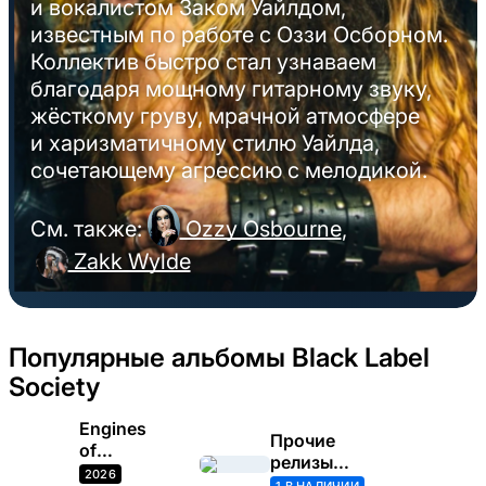
и вокалистом Заком Уайлдом,
известным по работе с Оззи Осборном.
Коллектив быстро стал узнаваем
благодаря мощному гитарному звуку,
жёсткому груву, мрачной атмосфере
и харизматичному стилю Уайлда,
сочетающему агрессию с мелодикой.
См. также:
Ozzy Osbourne
,
Zakk Wylde
Популярные альбомы Black Label
Society
Engines
Прочие
of
релизы
Demolition
2026
(Black Label
1 В НАЛИЧИИ