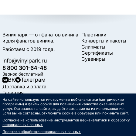
Винилпарк — от фанатов винила
Пластинки
и для фанатов винила.
Конверты и пакеты
Слипматы
Работаем с 2019 года.
Сертификаты
Сувениры
info@vinylpark.ru
8 800 301-64-48
Звонок бесплатный
ВК
Телеграм
Доставка и оплата
Гарантия
Контакты
На сайте используются инструменты веб-аналитики (метрические
Статьи
программы) и файлы cookie для повышения качества оказываемых
услуг. Оставаясь на сайте, вы даёте согласие на их использование.
Музыкальный календарь
Если вы не согласны,
отключите cookie в браузере
или покиньте сайт.
Документы
Согласие на использование инструментов веб-аналитики и обработку
Публичная оферта
персональных данных
Политика обработки
персональных данных
Политика обработки персональных данных
Согласие на обработку
персональных данных