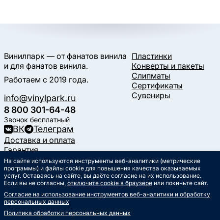
Винилпарк — от фанатов винила
Пластинки
и для фанатов винила.
Конверты и пакеты
Слипматы
Работаем с 2019 года.
Сертификаты
Сувениры
info@vinylpark.ru
8 800 301-64-48
Звонок бесплатный
ВК
Телеграм
Доставка и оплата
Гарантия
Контакты
На сайте используются инструменты веб-аналитики (метрические
Статьи
программы) и файлы cookie для повышения качества оказываемых
услуг. Оставаясь на сайте, вы даёте согласие на их использование.
Музыкальный календарь
Если вы не согласны,
отключите cookie в браузере
или покиньте сайт.
Документы
Согласие на использование инструментов веб-аналитики и обработку
Публичная оферта
персональных данных
Политика обработки
персональных данных
Политика обработки персональных данных
Согласие на обработку
персональных данных