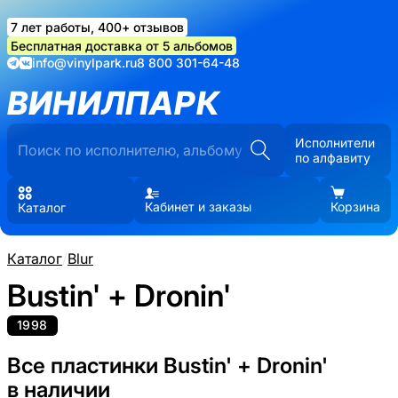
7 лет работы, 400+ отзывов
Бесплатная доставка от 5 альбомов
info@vinylpark.ru
8 800 301-64-48
ВИНИЛПАРК
Исполнители
по алфавиту
Кабинет и заказы
Корзина
Каталог
Каталог
/
Blur
Bustin' + Dronin'
1998
Все пластинки Bustin' + Dronin'
в наличии