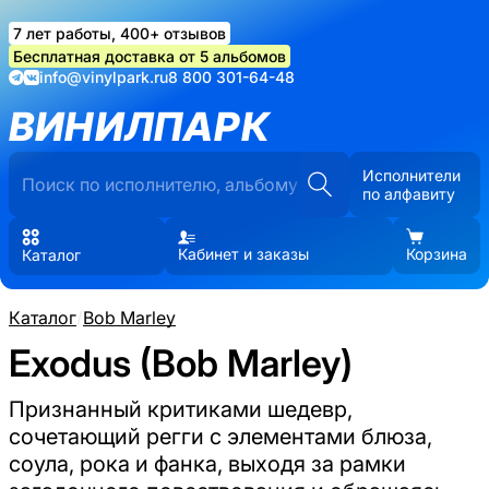
7 лет работы, 400+ отзывов
Бесплатная доставка от 5 альбомов
info@vinylpark.ru
8 800 301-64-48
ВИНИЛПАРК
Исполнители
по алфавиту
Кабинет и заказы
Корзина
Каталог
Каталог
/
Bob Marley
Exodus (Bob Marley)
Признанный критиками шедевр,
сочетающий регги с элементами блюза,
соула, рока и фанка, выходя за рамки