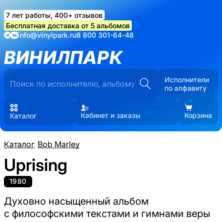
7 лет работы, 400+ отзывов
Бесплатная доставка от 5 альбомов
info@vinylpark.ru
8 800 301-64-48
ВИНИЛПАРК
Исполнители
по алфавиту
Кабинет и заказы
Корзина
Каталог
Каталог
/
Bob Marley
Uprising
1980
Духовно насыщенный альбом
с философскими текстами и гимнами веры