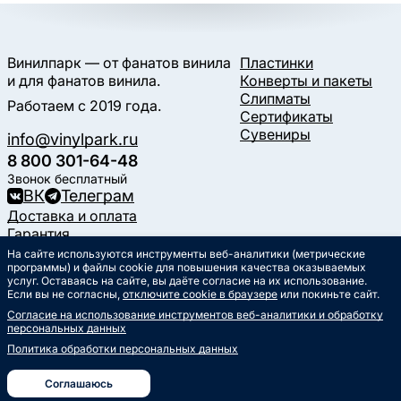
Винилпарк — от фанатов винила
Пластинки
и для фанатов винила.
Конверты и пакеты
Слипматы
Работаем с 2019 года.
Сертификаты
Сувениры
info@vinylpark.ru
8 800 301-64-48
Звонок бесплатный
ВК
Телеграм
Доставка и оплата
Гарантия
Контакты
На сайте используются инструменты веб-аналитики (метрические
Статьи
программы) и файлы cookie для повышения качества оказываемых
услуг. Оставаясь на сайте, вы даёте согласие на их использование.
Музыкальный календарь
Если вы не согласны,
отключите cookie в браузере
или покиньте сайт.
Документы
Согласие на использование инструментов веб-аналитики и обработку
Публичная оферта
персональных данных
Политика обработки
персональных данных
Политика обработки персональных данных
Согласие на обработку
персональных данных
Соглашаюсь