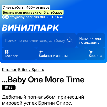
7 лет работы, 400+ отзывов
Бесплатная доставка от 5 альбомов
info@vinylpark.ru
8 800 301-64-48
ВИНИЛПАРК
Исполнители
по алфавиту
Кабинет и заказы
Корзина
Каталог
Каталог
/
Britney Spears
...Baby One More Time
1998
Дебютный поп-альбом, принесший
мировой успех Бритни Спирс.