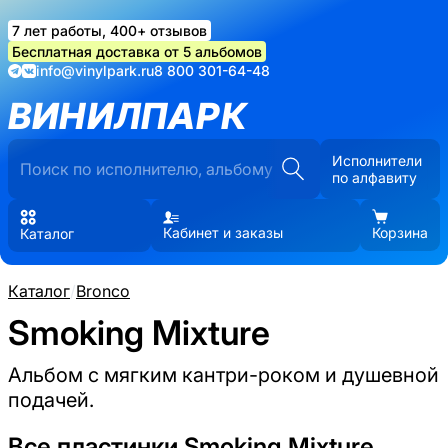
7 лет работы, 400+ отзывов
Бесплатная доставка от 5 альбомов
info@vinylpark.ru
8 800 301-64-48
ВИНИЛПАРК
Исполнители
по алфавиту
Кабинет и заказы
Корзина
Каталог
Каталог
/
Bronco
Smoking Mixture
Альбом с мягким кантри-роком и душевной
подачей.
Все пластинки Smoking Mixture