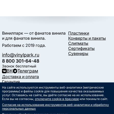
Винилпарк — от фанатов винила
Пластинки
и для фанатов винила.
Конверты и пакеты
Слипматы
Работаем с 2019 года.
Сертификаты
Сувениры
info@vinylpark.ru
8 800 301-64-48
Звонок бесплатный
ВК
Телеграм
Доставка и оплата
Гарантия
Контакты
На сайте используются инструменты веб-аналитики (метрические
Статьи
программы) и файлы cookie для повышения качества оказываемых
услуг. Оставаясь на сайте, вы даёте согласие на их использование.
Музыкальный календарь
Если вы не согласны,
отключите cookie в браузере
или покиньте сайт.
Документы
Согласие на использование инструментов веб-аналитики и обработку
Публичная оферта
персональных данных
Политика обработки
персональных данных