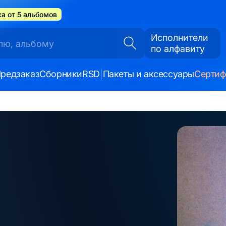
а от 5 альбомов
Исполнители
по алфавиту
редзаказ
Сборники
RSD
|
Пакеты и аксессуары
Серти