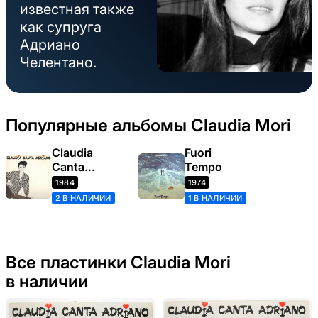
известная также
как супруга
Адриано
Челентано.
Популярные альбомы Claudia Mori
Claudia
Fuori
Canta
Tempo
Adriano
1984
1974
2 В НАЛИЧИИ
1 В НАЛИЧИИ
Все пластинки Claudia Mori
в наличии