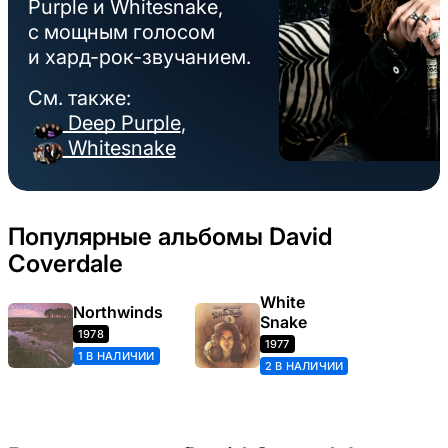
Purple и Whitesnake,
с мощным голосом
и хард-рок-звучанием.
См. также:
Deep Purple
,
Whitesnake
Популярные альбомы David
Coverdale
White
Northwinds
Snake
1978
1977
1 В НАЛИЧИИ
2 В НАЛИЧИИ