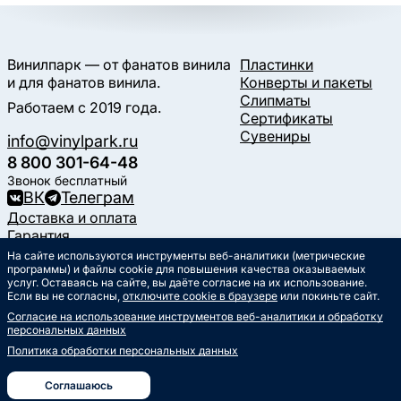
Винилпарк — от фанатов винила
Пластинки
и для фанатов винила.
Конверты и пакеты
Слипматы
Работаем с 2019 года.
Сертификаты
Сувениры
info@vinylpark.ru
8 800 301-64-48
Звонок бесплатный
ВК
Телеграм
Доставка и оплата
Гарантия
Контакты
На сайте используются инструменты веб-аналитики (метрические
Статьи
программы) и файлы cookie для повышения качества оказываемых
услуг. Оставаясь на сайте, вы даёте согласие на их использование.
Музыкальный календарь
Если вы не согласны,
отключите cookie в браузере
или покиньте сайт.
Документы
Согласие на использование инструментов веб-аналитики и обработку
Публичная оферта
персональных данных
Политика обработки
персональных данных
Политика обработки персональных данных
Согласие на обработку
персональных данных
Соглашаюсь