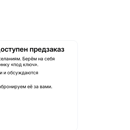
Доступен предзаказ
еланиям. Берём на себя
инку «под ключ».
ки и обсуждаются
абронируем её за вами.