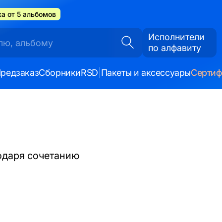
а от 5 альбомов
Исполнители
по алфавиту
редзаказ
Сборники
RSD
|
Пакеты и аксессуары
Серти
одаря сочетанию