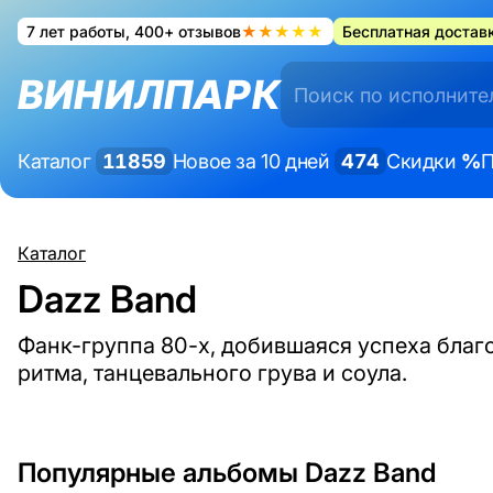
7 лет работы, 400+ отзывов
★★★★★
Бесплатная доставк
ВИНИЛПАРК
Каталог
11859
Новое за 10 дней
474
Скидки
%
П
Каталог
Dazz Band
Фанк-группа 80-х, добившаяся успеха благ
ритма, танцевального грува и соула.
Популярные альбомы Dazz Band