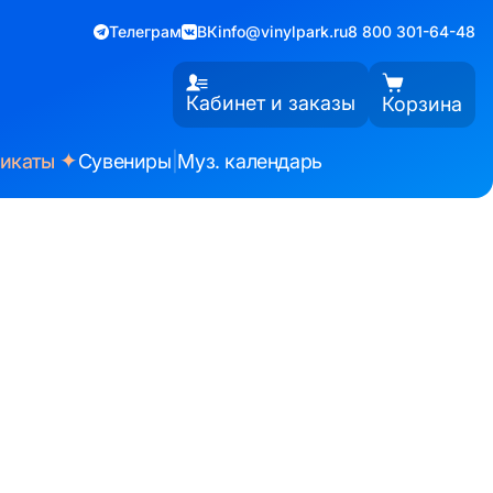
Телеграм
ВК
info@vinylpark.ru
8 800 301-64-48
Кабинет и заказы
Корзина
✦
фикаты
Сувениры
|
Муз. календарь