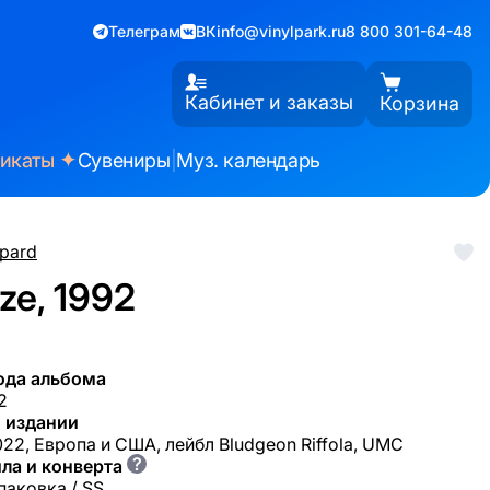
Телеграм
ВК
info@vinylpark.ru
8 800 301-64-48
Кабинет и заказы
Корзина
✦
фикаты
Сувениры
|
Муз. календарь
pard
ze, 1992
ода альбома
2
 издании
22, Европа и США, лейбл Bludgeon Riffola, UMC
?
ла и конверта
паковка / SS