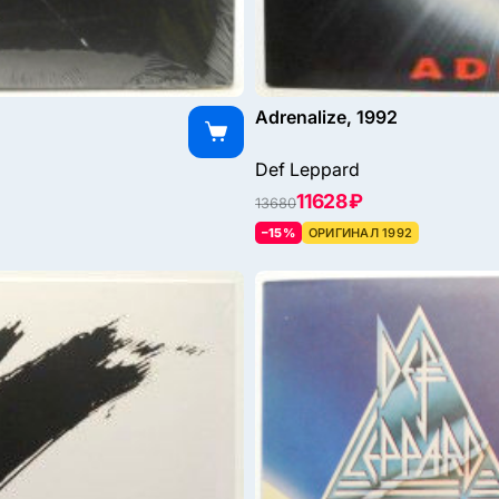
Adrenalize, 1992
Def Leppard
11628 ₽
13680
–15%
ОРИГИНАЛ 1992