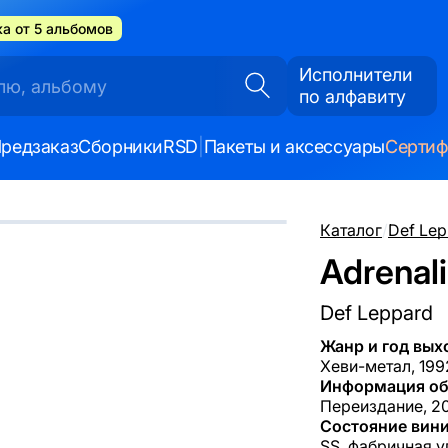
а от 5 альбомов
Исполнители
по алфавиту
редзаказ
Сборники
RSD
|
Пакеты и аксессуары
Серти
Каталог
/
Def Lep
Adrenali
Def Leppard
Жанр и год вых
Хеви-метал, 199
Информация об
Переиздание, 20
Состояние вини
SS, фабричная у