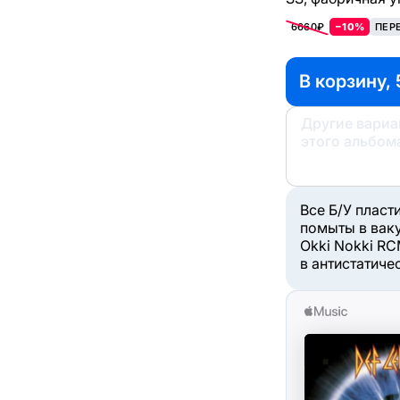
6660₽
−10%
ПЕР
В корзину, 
Другие вари
этого альбом
Все Б/У пласт
помыты в вак
Okki Nokki RC
в антистатиче