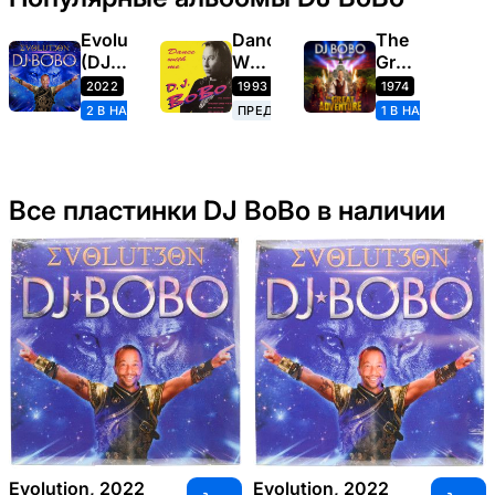
Evolution
Dance
The
(DJ
With
Great
BoBo)
Me
Adventure
2022
1993
1974
2 В НАЛИЧИИ
ПРЕДЗАКАЗ
1 В НАЛИЧИИ
Все пластинки DJ BoBo в наличии
Evolution, 2022
Evolution, 2022