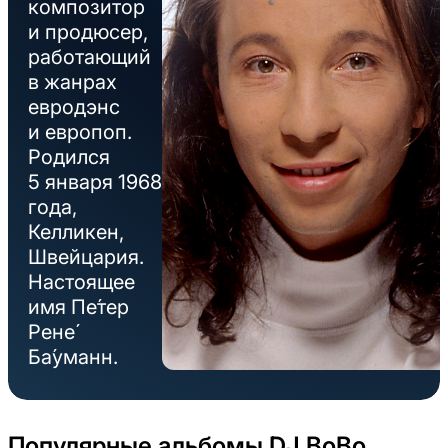
композитор
и продюсер,
работающий
в жанрах
евродэнс
и европоп.
Родился
5 января 1968
года,
Келликен,
Швейцария.
Настоящее
имя Пе́тер
Рене́
Ба́уманн.
Популярные альбомы DJ BoBo