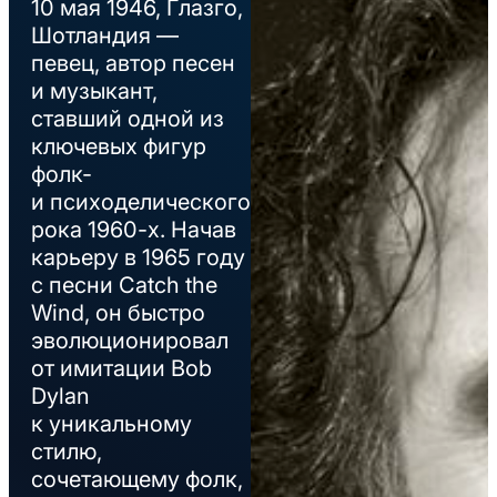
10 мая 1946, Глазго,
Шотландия —
певец, автор песен
и музыкант,
ставший одной из
ключевых фигур
фолк-
и психоделического
рока 1960-х. Начав
карьеру в 1965 году
с песни Catch the
Wind, он быстро
эволюционировал
от имитации Bob
Dylan
к уникальному
стилю,
сочетающему фолк,