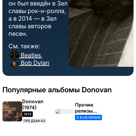
он был введён в Зал
славы рок-н-ролла,
а в 2014 — в Зал
славы авторов
песен.
См. также:
Beatles
,
Bob Dylan
Популярные альбомы Donovan
Donovan
Прочие
(1974)
релизы
1974
(Donovan)
3 В НАЛИЧИИ
ПРЕДЗАКАЗ