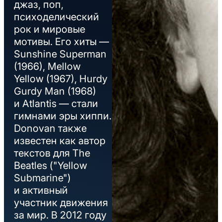
джаз, поп,
психоделический
рок и мировые
мотивы. Его хиты —
Sunshine Superman
(1966), Mellow
Yellow (1967), Hurdy
Gurdy Man (1968)
и Atlantis — стали
гимнами эры хиппи.
Donovan также
известен как автор
текстов для The
Beatles ("Yellow
Submarine")
и активный
участник движения
за мир. В 2012 году