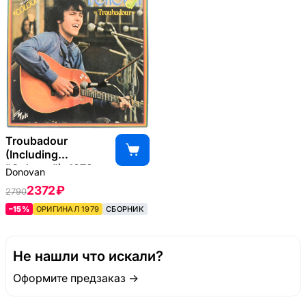
Troubadour
(Including
"Colours"), 1979
Donovan
2372 ₽
2790
–15%
ОРИГИНАЛ 1979
СБОРНИК
Не нашли что искали?
Оформите предзаказ →