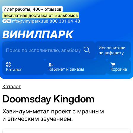
7 лет работы, 400+ отзывов
Бесплатная доставка от 5 альбомов
info@vinylpark.ru
8 800 301-64-48
ВИНИЛПАРК
Исполнители
по алфавиту
Кабинет и заказы
Корзина
Каталог
Каталог
Doomsday Kingdom
Хэви-дум-метал проект с мрачным
и эпическим звучанием.