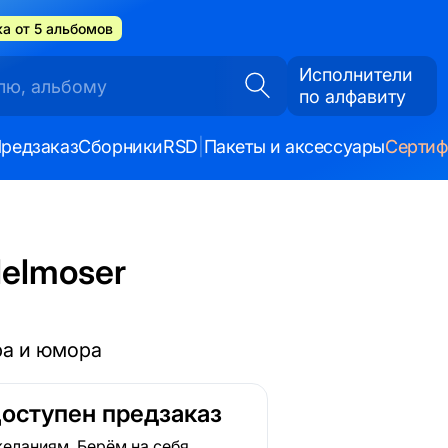
а от 5 альбомов
Исполнители
по алфавиту
редзаказ
Сборники
RSD
|
Пакеты и аксессуары
Серти
delmoser
ра и юмора
Доступен предзаказ
еланиям. Берём на себя