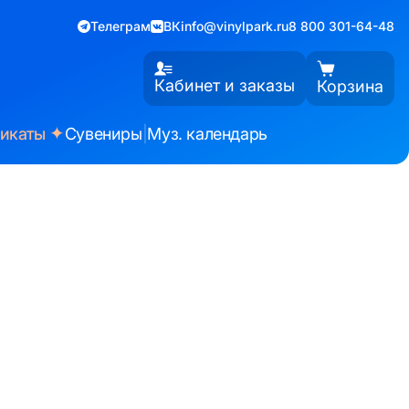
Телеграм
ВК
info@vinylpark.ru
8 800 301-64-48
Кабинет и заказы
Корзина
✦
фикаты
Сувениры
|
Муз. календарь