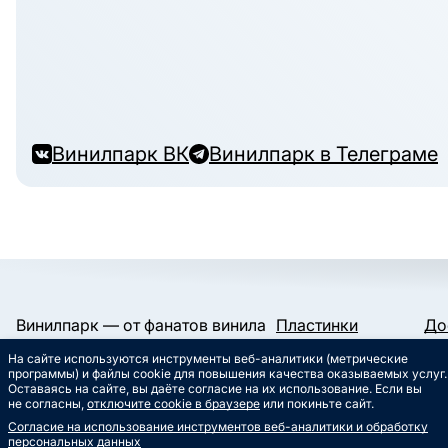
Винилпарк ВК
Винилпарк в Телеграме
Винилпарк — от фанатов винила
Пластинки
До
и для фанатов винила.
Конверты и пакеты
Га
На сайте используются инструменты веб-аналитики (метрические
Слипматы
Ко
Работаем с 2019 года.
программы) и файлы cookie для повышения качества оказываемых услуг.
Сертификаты
Ст
Оставаясь на сайте, вы даёте согласие на их использование. Если вы
Сувениры
Му
не согласны,
отключите cookie в браузере
или покиньте сайт.
info@vinylpark.ru
Согласие на использование инструментов веб-аналитики и обработку
8 800 301-64-48
персональных данных