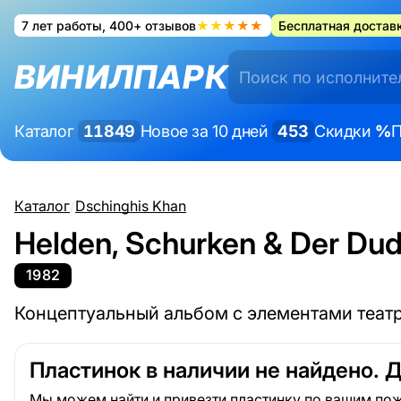
7 лет работы, 400+ отзывов
★★★★★
Бесплатная доставк
ВИНИЛПАРК
Каталог
11849
Новое за 10 дней
453
Скидки
%
П
Каталог
/
Dschinghis Khan
Helden, Schurken & Der Du
1982
Концептуальный альбом с элементами теат
Пластинок в наличии не найдено. 
Мы можем найти и привезти пластинку по вашим пож