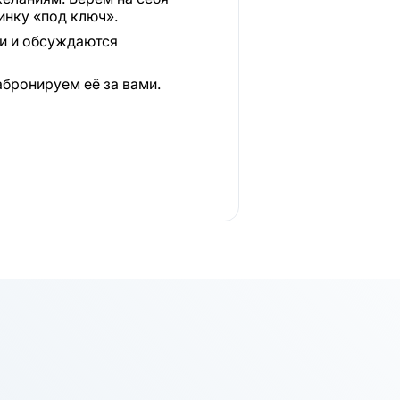
инку «под ключ».
ки и обсуждаются
абронируем её за вами.