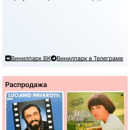
Винилпарк ВК
Винилпарк в Телеграме
Распродажа