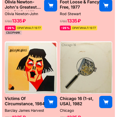
Olivia Newton-
Foot Loose & Fancy
John's Greatest
Free, 1977
Hits (UK), 1977
Olivia Newton-John
Rod Stewart
1335 ₽
1335 ₽
1780
1780
–25%
ОРИГИНАЛ 1977
–25%
ОРИГИНАЛ 1977
СБОРНИК
Victims Of
Chicago 16 (1-st,
Circumstance, 1984
USA), 1982
Barclay James Harvest
Chicago