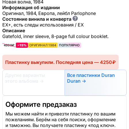
Новая волна, 1984
Информация об издании
Оригинал, 1984, Европа, лейбл Parlophone
?
Состояние винила и конверта
EX+, есть следы использования / EX
Описание
Gatefold, inner sleeve, 8-page full colour booklet.
4999₽
−15%
ОРИГИНАЛ 1984
ПОПУЛЯРНО
Пластинку выкупили. Последняя цена — 4250 ₽
Другие варианты
Все пластинки Duran
этого альбома
→
Duran →
Оформите предзаказ
Мы можем найти и привезти пластинку по вашим
пожеланиям. Берём на себя поиски, оформление
и таможню. Вы получаете пластинку «под ключ».