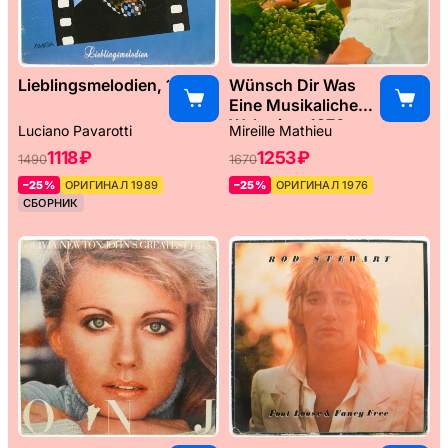
Lieblingsmelodien, 1989
Wünsch Dir Was
Eine Musikaliche
Weltreise, 1976
Luciano Pavarotti
Mireille Mathieu
1118 ₽
1253 ₽
1490
1670
–25%
ОРИГИНАЛ 1989
–25%
ОРИГИНАЛ 1976
СБОРНИК