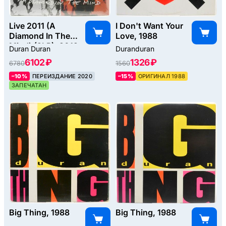
Live 2011 (A
I Don't Want Your
Diamond In The
Love, 1988
Mind) (2LP), 2012
Duran Duran
Duranduran
6102 ₽
1326 ₽
6780
1560
–10%
ПЕРЕИЗДАНИЕ 2020
–15%
ОРИГИНАЛ 1988
ЗАПЕЧАТАН
Big Thing, 1988
Big Thing, 1988