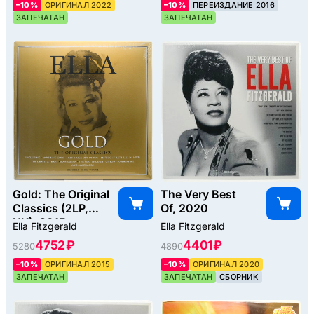
–10%
ОРИГИНАЛ 2022
–10%
ПЕРЕИЗДАНИЕ 2016
ЗАПЕЧАТАН
ЗАПЕЧАТАН
Gold: The Original
The Very Best
Classics (2LP,
Of, 2020
UK), 2015
Ella Fitzgerald
Ella Fitzgerald
4752 ₽
4401 ₽
5280
4890
–10%
ОРИГИНАЛ 2015
–10%
ОРИГИНАЛ 2020
ЗАПЕЧАТАН
ЗАПЕЧАТАН
СБОРНИК