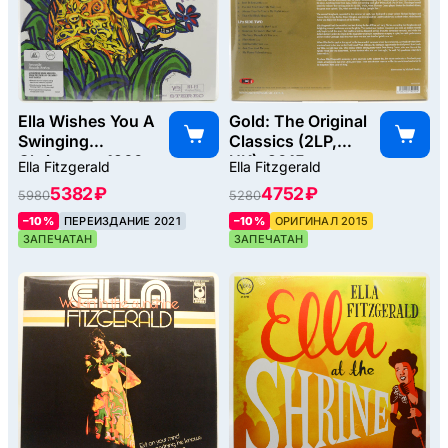
Ella Wishes You A
Gold: The Original
Swinging
Classics (2LP,
Christmas, 1960
UK), 2015
Ella Fitzgerald
Ella Fitzgerald
5382 ₽
4752 ₽
5980
5280
–10%
ПЕРЕИЗДАНИЕ 2021
–10%
ОРИГИНАЛ 2015
ЗАПЕЧАТАН
ЗАПЕЧАТАН