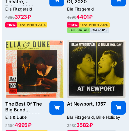
Theatre,
Of, 2020
Tokyo, 2014
Ella Fitzgerald
Ella Fitzgerald
3723 ₽
4401 ₽
4380
4890
–15%
ОРИГИНАЛ 2014
–10%
ОРИГИНАЛ 2020
ЗАПЕЧАТАН
СБОРНИК
The Best Of The
At Newport, 1957
Big Band
Sessions, 2022
Ella & Duke
Ella Fitzgerald, Billie Holiday
4995 ₽
3582 ₽
5550
3980