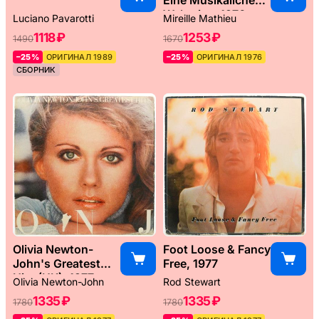
Weltreise, 1976
Luciano Pavarotti
Mireille Mathieu
1118 ₽
1253 ₽
1490
1670
–25%
ОРИГИНАЛ 1989
–25%
ОРИГИНАЛ 1976
СБОРНИК
Olivia Newton-
Foot Loose & Fancy
John's Greatest
Free, 1977
Hits (UK), 1977
Olivia Newton-John
Rod Stewart
1335 ₽
1335 ₽
1780
1780