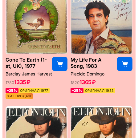
Gone To Earth (1-
My Life For A
st, UK), 1977
Song, 1983
Barclay James Harvest
Placido Domingo
1335 ₽
1365 ₽
1780
1820
–25%
ОРИГИНАЛ 1977
–25%
ОРИГИНАЛ 1983
ХИТ ПРОДАЖ