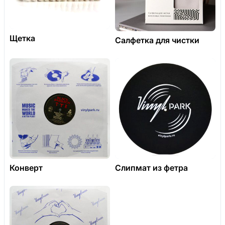
Щетка
Салфетка для чистки
Конверт
Слипмат из фетра