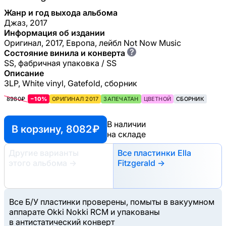
Жанр и год выхода альбома
Джаз, 2017
Информация об издании
Оригинал, 2017, Европа, лейбл Not Now Music
?
Состояние винила и конверта
SS, фабричная упаковка / SS
Описание
3LP, White vinyl, Gatefold, сборник
8980₽
−10%
ОРИГИНАЛ 2017
ЗАПЕЧАТАН
ЦВЕТНОЙ
СБОРНИК
В наличии
В корзину, 8082 ₽
на складе
Другие варианты
Все пластинки Ella
этого альбома
→
Fitzgerald →
Все Б/У пластинки проверены, помыты в вакуумном
аппарате Okki Nokki RCM и упакованы
в антистатический конверт