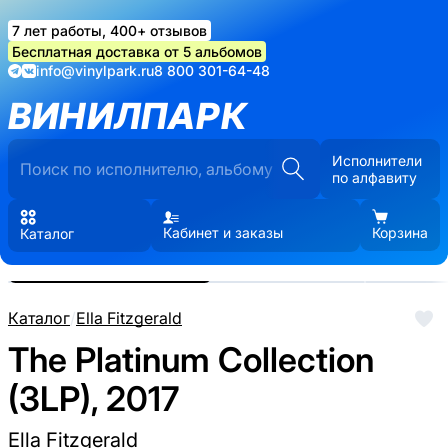
7 лет работы, 400+ отзывов
Бесплатная доставка от 5 альбомов
info@vinylpark.ru
8 800 301-64-48
ВИНИЛПАРК
Исполнители
по алфавиту
Кабинет и заказы
Корзина
Каталог
Реальные фото пластинки.
Нажмите, чтобы увеличить
Каталог
/
Ella Fitzgerald
The Platinum Collection
(3LP), 2017
Ella Fitzgerald