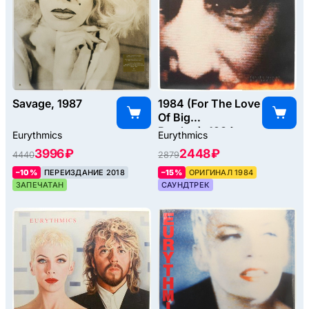
Savage, 1987
1984 (For The Love
Of Big
Brother), 1984
Eurythmics
Eurythmics
3996 ₽
2448 ₽
4440
2879
–10%
ПЕРЕИЗДАНИЕ 2018
–15%
ОРИГИНАЛ 1984
ЗАПЕЧАТАН
САУНДТРЕК