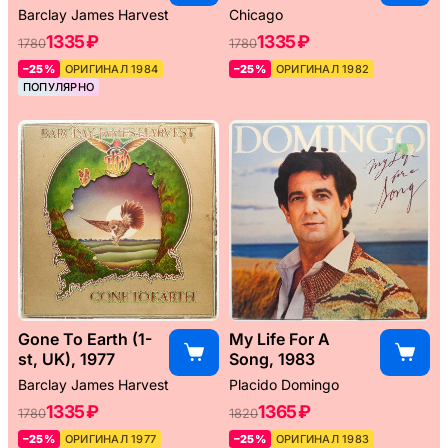
Barclay James Harvest
Chicago
1335 ₽
1335 ₽
1780
1780
–25%
ОРИГИНАЛ 1984
–25%
ОРИГИНАЛ 1982
ПОПУЛЯРНО
Gone To Earth (1-
My Life For A
st, UK), 1977
Song, 1983
Barclay James Harvest
Placido Domingo
1335 ₽
1365 ₽
1780
1820
–25%
ОРИГИНАЛ 1977
–25%
ОРИГИНАЛ 1983