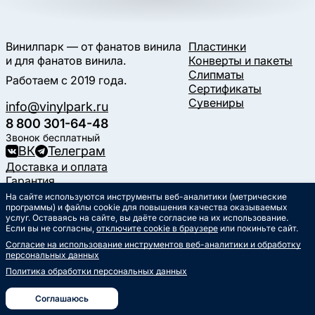
Винилпарк — от фанатов винила
Пластинки
и для фанатов винила.
Конверты и пакеты
Слипматы
Работаем с 2019 года.
Сертификаты
Сувениры
info@vinylpark.ru
8 800 301-64-48
Звонок бесплатный
ВК
Телеграм
Доставка и оплата
Гарантия
Контакты
На сайте используются инструменты веб-аналитики (метрические
программы) и файлы cookie для повышения качества оказываемых
Статьи
услуг. Оставаясь на сайте, вы даёте согласие на их использование.
Музыкальный календарь
Если вы не согласны,
отключите cookie в браузере
или покиньте сайт.
Документы
Согласие на использование инструментов веб-аналитики и обработку
Публичная оферта
персональных данных
Политика обработки
персональных данных
Политика обработки персональных данных
Согласие на обработку
персональных данных
Соглашаюсь