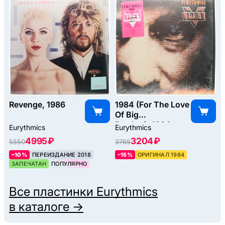
Revenge, 1986
1984 (For The Love
Of Big
Brother), 1984
Eurythmics
Eurythmics
4995 ₽
3204 ₽
5550
3769
–10%
ПЕРЕИЗДАНИЕ 2018
–15%
ОРИГИНАЛ 1984
ЗАПЕЧАТАН
ПОПУЛЯРНО
Все пластинки
Eurythmics
в каталоге →