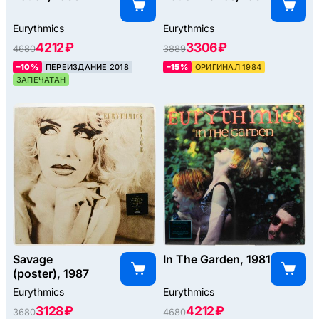
Eurythmics
Eurythmics
4212 ₽
3306 ₽
4680
3889
–10%
ПЕРЕИЗДАНИЕ 2018
–15%
ОРИГИНАЛ 1984
ЗАПЕЧАТАН
Savage
In The Garden, 1981
(poster), 1987
Eurythmics
Eurythmics
3128 ₽
4212 ₽
3680
4680