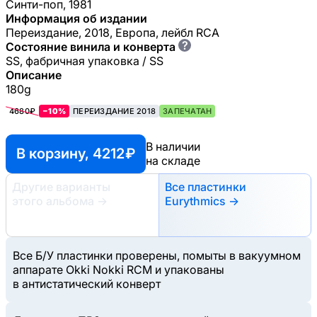
Синти-поп, 1981
Информация об издании
Переиздание, 2018, Европа, лейбл RCA
?
Состояние винила и конверта
SS, фабричная упаковка / SS
Описание
180g
4680₽
−10%
ПЕРЕИЗДАНИЕ 2018
ЗАПЕЧАТАН
В наличии
В корзину, 4212 ₽
на складе
Другие варианты
Все пластинки
этого альбома
→
Eurythmics →
Все Б/У пластинки проверены, помыты в вакуумном
аппарате Okki Nokki RCM и упакованы
в антистатический конверт