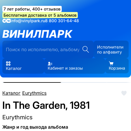
7 лет работы, 400+ отзывов
Бесплатная доставка от 5 альбомов
info@vinylpark.ru
8 800 301-64-48
ВИНИЛПАРК
Исполнители
по алфавиту
Кабинет и заказы
Корзина
Каталог
Реальные фото пластинки.
Нажмите, чтобы увеличить
Каталог
/
Eurythmics
In The Garden, 1981
Eurythmics
Жанр и год выхода альбома