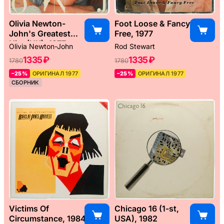
Olivia Newton-
Foot Loose & Fancy
John's Greatest
Free, 1977
Hits (UK), 1977
Olivia Newton-John
Rod Stewart
1335 ₽
1335 ₽
1780
1780
–25%
ОРИГИНАЛ 1977
–25%
ОРИГИНАЛ 1977
СБОРНИК
Victims Of
Chicago 16 (1-st,
Circumstance, 1984
USA), 1982