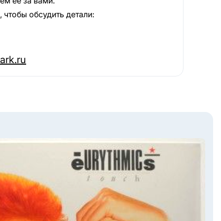
м её за вами.
 чтобы обсудить детали:
ark.ru