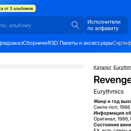
а от 5 альбомов
Исполнители
по алфавиту
редзаказ
Сборники
RSD
|
Пакеты и аксессуары
Серти
Каталог
/
Eurythm
Revenge
Eurythmics
Жанр и год вых
Синти-поп, 1986
Информация об
Оригинал, 1986,
Состояние вини
EX, есть следы 