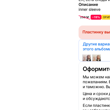
Описание
inner sleeve
2580₽
−15%
ОРИГ
Пластинку вы
Другие вари
этого альбом
Оформите
Мы можем най
пожеланиям. 
и таможню. Вы
Цена и сроки 
и обсуждаютс
Если пластинк