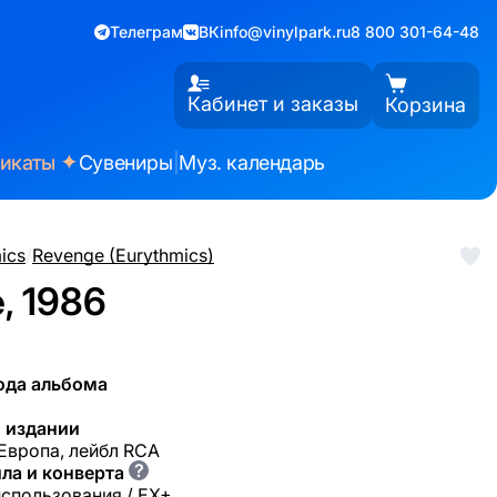
Телеграм
ВК
info@vinylpark.ru
8 800 301-64-48
Кабинет и заказы
Корзина
✦
фикаты
Сувениры
|
Муз. календарь
ics
/
Revenge (Eurythmics)
, 1986
ода альбома
 издании
 Европа, лейбл RCA
?
ла и конверта
использования / EX+