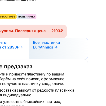
ИНАЛ 1986
ПОПУЛЯРНО
купили. Последняя цена — 2193 ₽
анты
Все пластинки
а
от 2890₽
→
Eurythmics →
 предзаказ
ти и привезти пластинку по вашим
Берём на себя поиски, оформление
 получаете пластинку «под ключ».
доставки зависят от редкости пластинки
я индивидуально.
а уже есть в ближайших партиях,