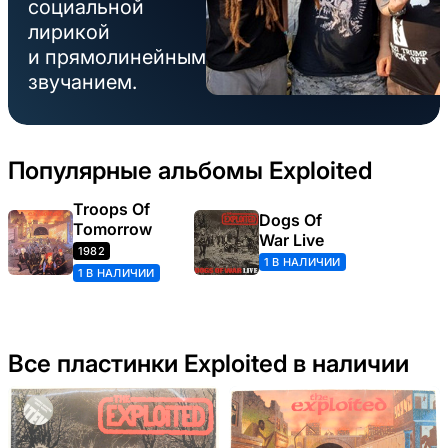
социальной
лирикой
и прямолинейным
звучанием.
Популярные альбомы Exploited
Troops Of
Dogs Of
Tomorrow
War Live
1982
1 В НАЛИЧИИ
1 В НАЛИЧИИ
Все пластинки Exploited в наличии