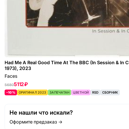
Had Me A Real Good Time At The BBC (In Session & In C
1973), 2023
Faces
5112 ₽
5680
–10%
ОРИГИНАЛ 2023
ЗАПЕЧАТАН
ЦВЕТНОЙ
RSD
СБОРНИК
Не нашли что искали?
Оформите предзаказ →