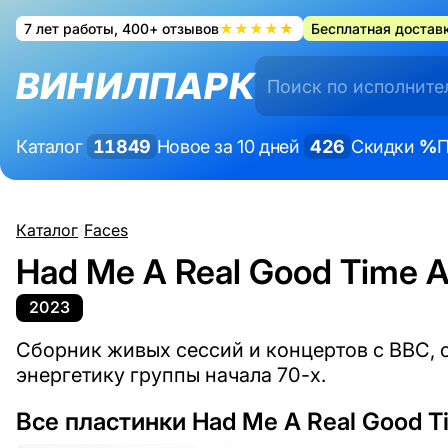
7 лет работы, 400+ отзывов
★★★★★
Бесплатная доставк
ВИНИЛПАРК
Каталог
11849
Новое за 10 дней
426
Скидки
%
П
Каталог
/
Faces
Had Me A Real Good Time 
2023
Сборник живых сессий и концертов с BBC,
энергетику группы начала 70-х.
Все пластинки Had Me A Real Good T