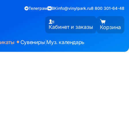
Телеграм
ВК
info@vinylpark.ru
8 800 301-64-48
Кабинет и заказы
Корзина
✦
фикаты
Сувениры
|
Муз. календарь