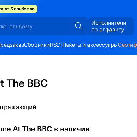
а от 5 альбомов
Исполнители
по алфавиту
редзаказ
Сборники
RSD
|
Пакеты и аксессуары
Серти
At The BBC
 отражающий
ime At The BBC в наличии