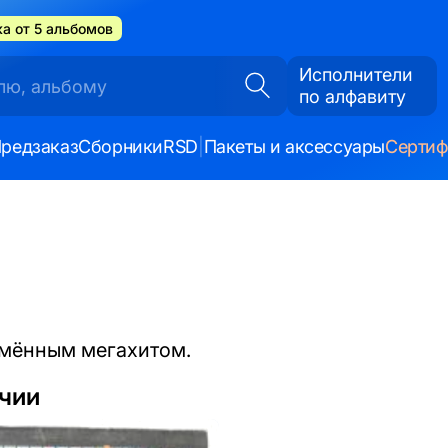
а от 5 альбомов
Исполнители
по алфавиту
редзаказ
Сборники
RSD
|
Пакеты и аксессуары
Серти
имённым мегахитом.
ичии