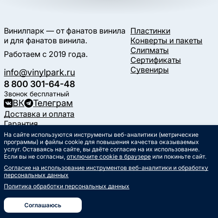
Винилпарк — от фанатов винила
Пластинки
и для фанатов винила.
Конверты и пакеты
Слипматы
Работаем с 2019 года.
Сертификаты
Сувениры
info@vinylpark.ru
8 800 301-64-48
Звонок бесплатный
ВК
Телеграм
Доставка и оплата
Гарантия
Контакты
На сайте используются инструменты веб-аналитики (метрические
Статьи
программы) и файлы cookie для повышения качества оказываемых
услуг. Оставаясь на сайте, вы даёте согласие на их использование.
Музыкальный календарь
Если вы не согласны,
отключите cookie в браузере
или покиньте сайт.
Документы
Согласие на использование инструментов веб-аналитики и обработку
Публичная оферта
персональных данных
Политика обработки
персональных данных
Политика обработки персональных данных
Согласие на обработку
персональных данных
Соглашаюсь