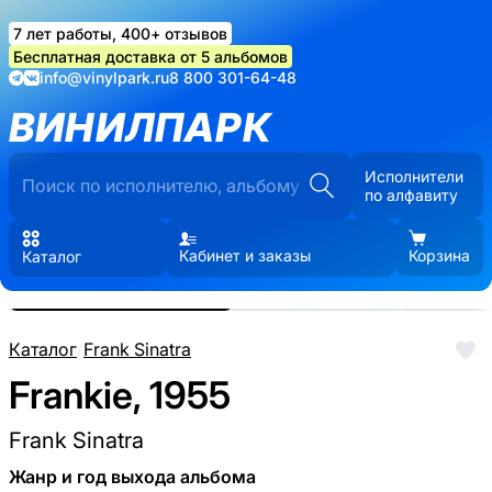
7 лет работы, 400+ отзывов
Бесплатная доставка от 5 альбомов
info@vinylpark.ru
8 800 301-64-48
ВИНИЛПАРК
Исполнители
по алфавиту
Кабинет и заказы
Корзина
Каталог
Реальные фото пластинки.
Нажмите, чтобы увеличить
Каталог
/
Frank Sinatra
Frankie, 1955
Frank Sinatra
Жанр и год выхода альбома