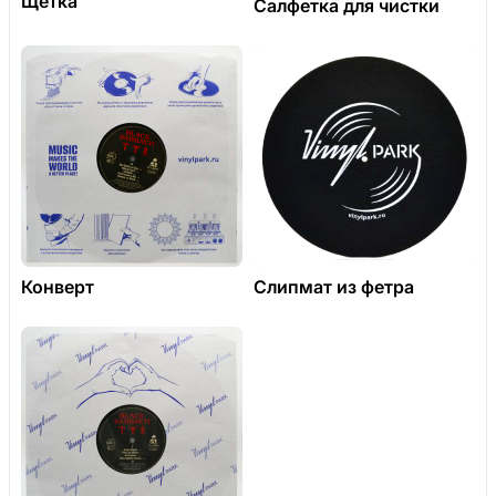
Щетка
Салфетка для чистки
Конверт
Слипмат из фетра