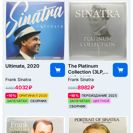
Ultimate, 2020
The Platinum
Collection (3LP,
UK), 2015
Frank Sinatra
Frank Sinatra
4032 ₽
8982 ₽
4480
9980
–10%
ОРИГИНАЛ 2020
–10%
ПЕРЕИЗДАНИЕ 2025
ЗАПЕЧАТАН
СБОРНИК
ЗАПЕЧАТАН
ЦВЕТНОЙ
СБОРНИК