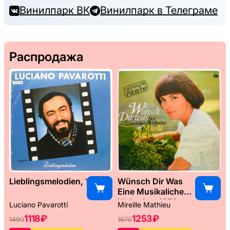
Винилпарк ВК
Винилпарк в Телеграме
Распродажа
Lieblingsmelodien, 1989
Wünsch Dir Was
Eine Musikaliche
Weltreise, 1976
Luciano Pavarotti
Mireille Mathieu
1118 ₽
1253 ₽
1490
1670