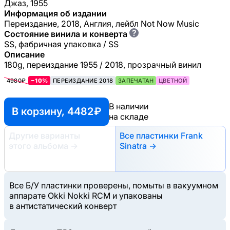
Джаз, 1955
Информация об издании
Переиздание, 2018, Англия, лейбл Not Now Music
?
Состояние винила и конверта
SS, фабричная упаковка / SS
Описание
180g, переиздание 1955 / 2018, прозрачный винил
4980₽
−10%
ПЕРЕИЗДАНИЕ 2018
ЗАПЕЧАТАН
ЦВЕТНОЙ
В наличии
В корзину, 4482 ₽
на складе
Другие варианты
Все пластинки Frank
этого альбома
→
Sinatra →
Все Б/У пластинки проверены, помыты в вакуумном
аппарате Okki Nokki RCM и упакованы
в антистатический конверт