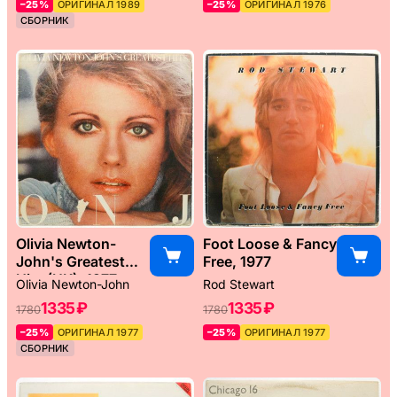
–25%
ОРИГИНАЛ 1989
–25%
ОРИГИНАЛ 1976
СБОРНИК
Olivia Newton-
Foot Loose & Fancy
John's Greatest
Free, 1977
Hits (UK), 1977
Olivia Newton-John
Rod Stewart
1335 ₽
1335 ₽
1780
1780
–25%
ОРИГИНАЛ 1977
–25%
ОРИГИНАЛ 1977
СБОРНИК