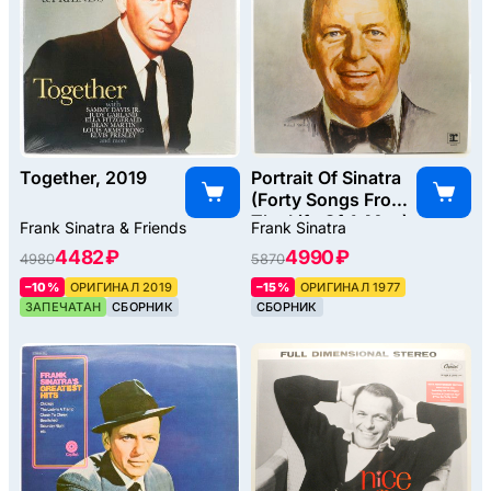
Together, 2019
Portrait Of Sinatra
(Forty Songs From
The Life Of A Man)
Frank Sinatra & Friends
Frank Sinatra
(2LP, UK), 1977
4482 ₽
4990 ₽
4980
5870
–10%
ОРИГИНАЛ 2019
–15%
ОРИГИНАЛ 1977
ЗАПЕЧАТАН
СБОРНИК
СБОРНИК