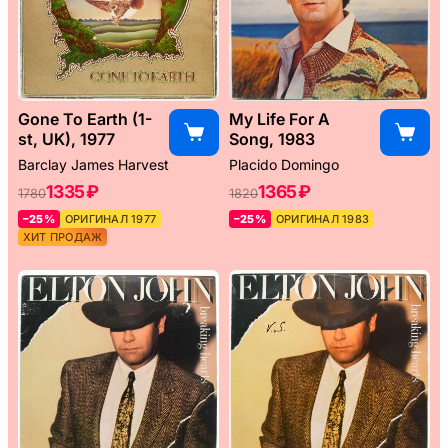
Gone To Earth (1-
My Life For A
st, UK), 1977
Song, 1983
Barclay James Harvest
Placido Domingo
1335 ₽
1365 ₽
1780
1820
–25%
ОРИГИНАЛ 1977
–25%
ОРИГИНАЛ 1983
ХИТ ПРОДАЖ