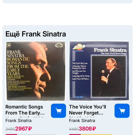
Ещё Frank Sinatra
Romantic Songs
The Voice You'll
From The Early
Never Forget
Years (UK), 1966
(2LP), 1980
Frank Sinatra
Frank Sinatra
2967 ₽
3808 ₽
3490
4480