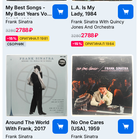
My Best Songs -
L.A. Is My
My Best Years Vol.1
Lady, 1984
(2LP), 1981
Frank Sinatra
Frank Sinatra With Quincy
Jones And Orchestra
2788 ₽
3280
2788 ₽
3280
–15%
ОРИГИНАЛ 1981
–15%
ОРИГИНАЛ 1984
СБОРНИК
Around The World
No One Cares
With Frank, 2017
(USA), 1959
Frank Sinatra
Frank Sinatra