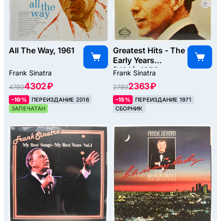
All The Way, 1961
Greatest Hits - The
Early Years
(USA), 1952
Frank Sinatra
Frank Sinatra
4302 ₽
2363 ₽
4780
2780
–10%
ПЕРЕИЗДАНИЕ 2016
–15%
ПЕРЕИЗДАНИЕ 1971
ЗАПЕЧАТАН
СБОРНИК