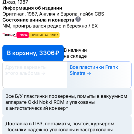
Джаз, 1987
Информация об издании
Оригинал, 1987, Англия и Европа, лейбл CBS
?
Состояние винила и конверта
NM, проигрывался редко и бережно / EX
3889₽
−15%
ОРИГИНАЛ 1987
В наличии
В корзину, 3306 ₽
на складе
Другие варианты
Все пластинки Frank
этого альбома
→
Sinatra →
Все Б/У пластинки проверены, помыты в вакуумном
аппарате Okki Nokki RCM и упакованы
в антистатический конверт
Доставка в ПВЗ, постаматы, почтой, курьером.
Посылки надёжно упакованы и застрахованы