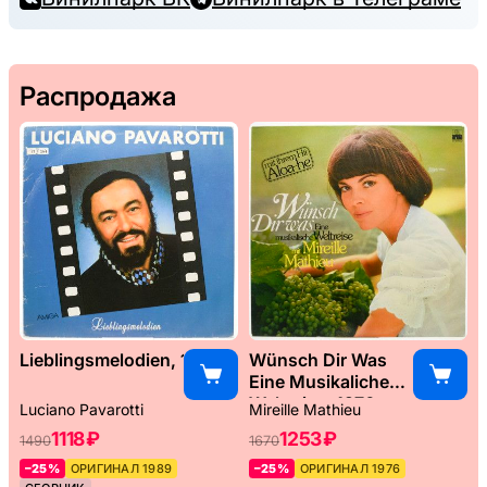
Распродажа
Lieblingsmelodien, 1989
Wünsch Dir Was
Eine Musikaliche
Weltreise, 1976
Luciano Pavarotti
Mireille Mathieu
1118 ₽
1253 ₽
1490
1670
–25%
ОРИГИНАЛ 1989
–25%
ОРИГИНАЛ 1976