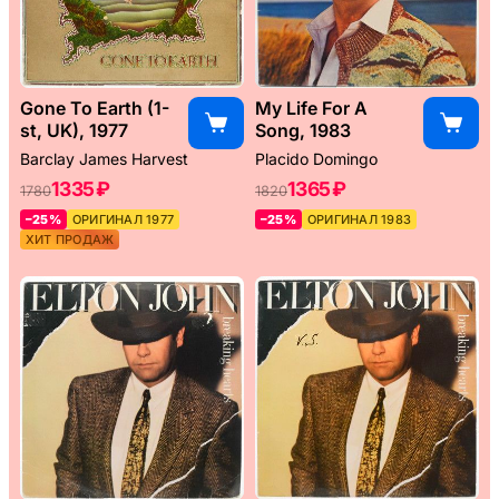
Gone To Earth (1-
My Life For A
st, UK), 1977
Song, 1983
Barclay James Harvest
Placido Domingo
1335 ₽
1365 ₽
1780
1820
–25%
ОРИГИНАЛ 1977
–25%
ОРИГИНАЛ 1983
ХИТ ПРОДАЖ