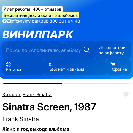
7 лет работы, 400+ отзывов
Бесплатная доставка от 5 альбомов
info@vinylpark.ru
8 800 301-64-48
ВИНИЛПАРК
Исполнители
по алфавиту
Кабинет и заказы
Корзина
Каталог
Реальные фото пластинки.
Нажмите, чтобы увеличить
Каталог
/
Frank Sinatra
Sinatra Screen, 1987
Frank Sinatra
Жанр и год выхода альбома