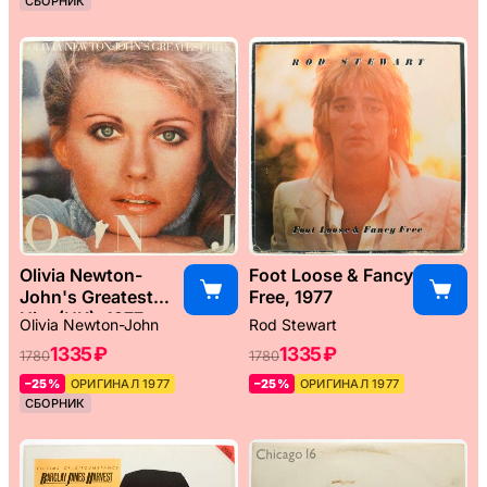
СБОРНИК
Olivia Newton-
Foot Loose & Fancy
John's Greatest
Free, 1977
Hits (UK), 1977
Olivia Newton-John
Rod Stewart
1335 ₽
1335 ₽
1780
1780
–25%
ОРИГИНАЛ 1977
–25%
ОРИГИНАЛ 1977
СБОРНИК