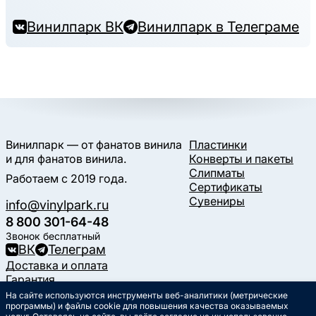
Винилпарк ВК
Винилпарк в Телеграме
Винилпарк — от фанатов винила
Пластинки
и для фанатов винила.
Конверты и пакеты
Слипматы
Работаем с 2019 года.
Сертификаты
Сувениры
info@vinylpark.ru
8 800 301-64-48
Звонок бесплатный
ВК
Телеграм
Доставка и оплата
Гарантия
Контакты
На сайте используются инструменты веб-аналитики (метрические
Статьи
программы) и файлы cookie для повышения качества оказываемых