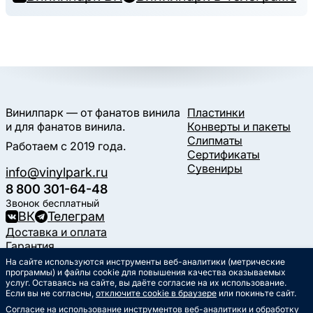
Винилпарк — от фанатов винила
Пластинки
и для фанатов винила.
Конверты и пакеты
Слипматы
Работаем с 2019 года.
Сертификаты
Сувениры
info@vinylpark.ru
8 800 301-64-48
Звонок бесплатный
ВК
Телеграм
Доставка и оплата
Гарантия
Контакты
На сайте используются инструменты веб-аналитики (метрические
Статьи
программы) и файлы cookie для повышения качества оказываемых
услуг. Оставаясь на сайте, вы даёте согласие на их использование.
Музыкальный календарь
Если вы не согласны,
отключите cookie в браузере
или покиньте сайт.
Документы
Согласие на использование инструментов веб-аналитики и обработку