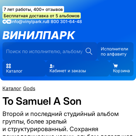
7 лет работы, 400+ отзывов
Бесплатная доставка от 5 альбомов
info@vinylpark.ru
8 800 301-64-48
ВИНИЛПАРК
Исполнители
по алфавиту
Кабинет и заказы
Корзина
Каталог
Каталог
/
Gods
To Samuel A Son
Второй и последний студийный альбом
группы, более зрелый
и структурированный. Сохраняя