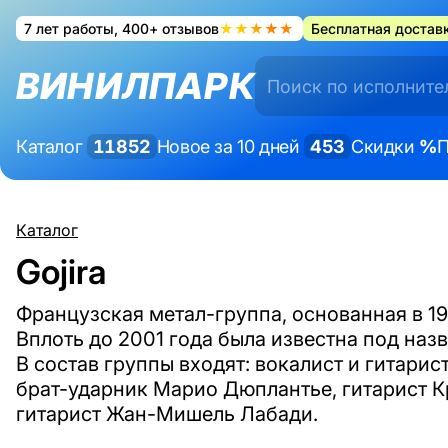
7 лет работы, 400+ отзывов
★★★★★
Бесплатная доставк
ВИНИЛПАРК
Каталог
11852
Новое за 10 дней
453
Скидки
%
П
Каталог
Gojira
Французская метал-группа, основанная в 19
Вплоть до 2001 года была известна под назв
В состав группы входят: вокалист и гитари
брат-ударник Марио Дюплантье, гитарист К
гитарист Жан-Мишель Лабади.