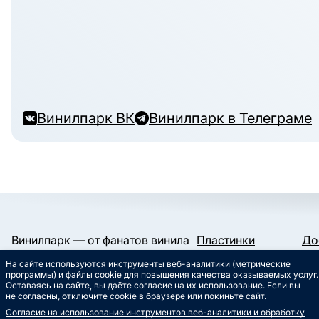
Винилпарк ВК
Винилпарк в Телеграме
Винилпарк — от фанатов винила
Пластинки
До
и для фанатов винила.
Конверты и пакеты
Га
На сайте используются инструменты веб-аналитики (метрические
Слипматы
Ко
Работаем с 2019 года.
программы) и файлы cookie для повышения качества оказываемых услуг.
Сертификаты
Ст
Оставаясь на сайте, вы даёте согласие на их использование. Если вы
Сувениры
Му
не согласны,
отключите cookie в браузере
или покиньте сайт.
info@vinylpark.ru
Согласие на использование инструментов веб-аналитики и обработку
8 800 301-64-48