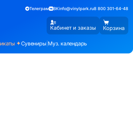
Телеграм
ВК
info@vinylpark.ru
8 800 301-64-48
Кабинет и заказы
Корзина
✦
фикаты
Сувениры
|
Муз. календарь