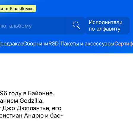
а от 5 альбомов
Исполнители
по алфавиту
редзаказ
Сборники
RSD
|
Пакеты и аксессуары
Серти
96 году в Байонне.
анием Godzilla.
ст Джо Дюплантье, его
ристиан Андрю и бас-