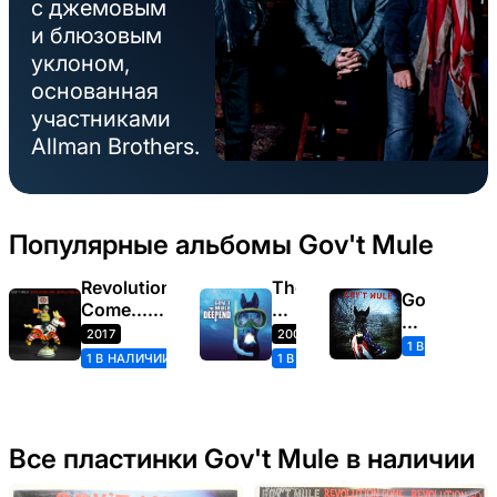
с джемовым
и блюзовым
уклоном,
основанная
участниками
Allman Brothers.
Популярные альбомы Gov't Mule
Revolution
The
Gov't
Come...Revolution
Deep
Mule
Go
End
2017
2002
(1995)
1 В НАЛИЧИИ
Volume
1 В НАЛИЧИИ
1 В НАЛИЧИИ
Two
Все пластинки Gov't Mule в наличии