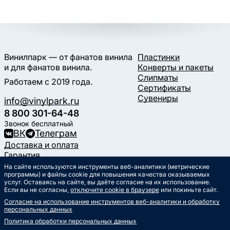
Винилпарк — от фанатов винила
Пластинки
и для фанатов винила.
Конверты и пакеты
Слипматы
Работаем с 2019 года.
Сертификаты
Сувениры
info@vinylpark.ru
8 800 301-64-48
Звонок бесплатный
ВК
Телеграм
Доставка и оплата
Гарантия
Контакты
На сайте используются инструменты веб-аналитики (метрические
Статьи
программы) и файлы cookie для повышения качества оказываемых
услуг. Оставаясь на сайте, вы даёте согласие на их использование.
Музыкальный календарь
Если вы не согласны,
отключите cookie в браузере
или покиньте сайт.
Документы
Согласие на использование инструментов веб-аналитики и обработку
Публичная оферта
персональных данных
Политика обработки
персональных данных
Политика обработки персональных данных
Согласие на обработку
персональных данных