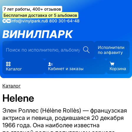
7 лет работы, 400+ отзывов
Бесплатная доставка от 5 альбомов
info@vinylpark.ru
8 800 301-64-48
ВИНИЛПАРК
Исполнители
по алфавиту
Кабинет и заказы
Корзина
Каталог
Каталог
Helene
Элен Роллес (Hélène Rollès) — французская
актриса и певица, родившаяся 20 декабря
1966 года. Она наиболее известна