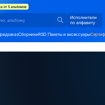
а от 5 альбомов
Исполнители
по алфавиту
редзаказ
Сборники
RSD
|
Пакеты и аксессуары
Серти