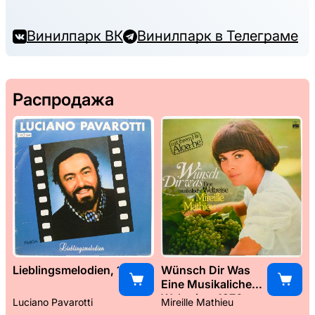
Винилпарк ВК
Винилпарк в Телеграме
Распродажа
Lieblingsmelodien, 1989
Wünsch Dir Was
Eine Musikaliche
Weltreise, 1976
Luciano Pavarotti
Mireille Mathieu