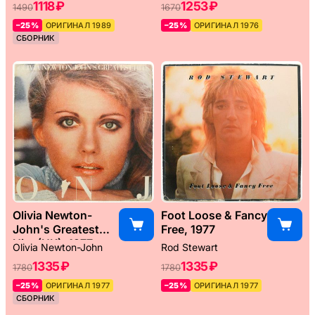
1118 ₽
1253 ₽
1490
1670
–25%
ОРИГИНАЛ 1989
–25%
ОРИГИНАЛ 1976
СБОРНИК
Olivia Newton-
Foot Loose & Fancy
John's Greatest
Free, 1977
Hits (UK), 1977
Olivia Newton-John
Rod Stewart
1335 ₽
1335 ₽
1780
1780
–25%
ОРИГИНАЛ 1977
–25%
ОРИГИНАЛ 1977
СБОРНИК