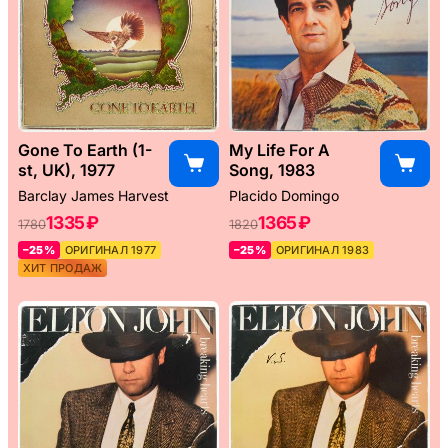
Gone To Earth (1-
My Life For A
st, UK), 1977
Song, 1983
Barclay James Harvest
Placido Domingo
1335 ₽
1365 ₽
1780
1820
–25%
ОРИГИНАЛ 1977
–25%
ОРИГИНАЛ 1983
ХИТ ПРОДАЖ