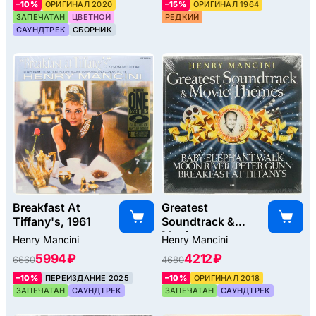
–10%
ОРИГИНАЛ 2020
–15%
ОРИГИНАЛ 1964
ЗАПЕЧАТАН
ЦВЕТНОЙ
РЕДКИЙ
САУНДТРЕК
СБОРНИК
Breakfast At
Greatest
Tiffany's, 1961
Soundtrack &
Movie
Henry Mancini
Henry Mancini
Themes, 2018
5994 ₽
4212 ₽
6660
4680
–10%
ПЕРЕИЗДАНИЕ 2025
–10%
ОРИГИНАЛ 2018
ЗАПЕЧАТАН
САУНДТРЕК
ЗАПЕЧАТАН
САУНДТРЕК