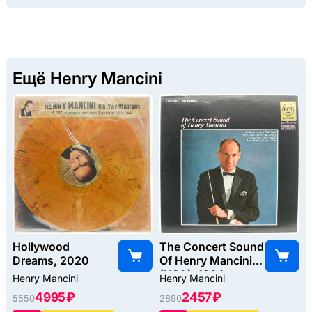
Ещё Henry Mancini
Hollywood
The Concert Sound
Dreams, 2020
Of Henry Mancini
(USA), 1964
Henry Mancini
Henry Mancini
4995 ₽
2457 ₽
5550
2890