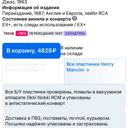
Джаз, 1963
Информация об издании
Переиздание, 1987, Англия и Европа, лейбл RCA
?
Состояние винила и конверта
EX+, есть следы использования / EX+
5680₽
−15%
ПЕРЕИЗДАНИЕ 1987
САУНДТРЕК
В наличии
В корзину, 4828 ₽
на складе
Другие варианты
Все пластинки Henry
этого альбома
→
Mancini →
Все Б/У пластинки проверены, помыты в вакуумном
аппарате Okki Nokki RCM и упакованы
в антистатический конверт
Доставка в ПВЗ, постаматы, почтой, курьером.
Посылки надёжно упакованы и застрахованы