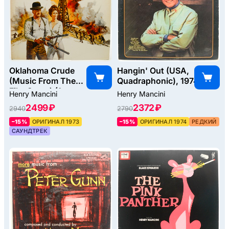
Oklahoma Crude
Hangin' Out (USA,
(Music From The
Quadraphonic), 1974
Film Score) (1-st,
Henry Mancini
Henry Mancini
USA), 1973
2499 ₽
2372 ₽
2940
2790
–15%
ОРИГИНАЛ 1973
–15%
ОРИГИНАЛ 1974
РЕДКИЙ
САУНДТРЕК