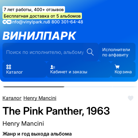
7 лет работы, 400+ отзывов
Бесплатная доставка от 5 альбомов
info@vinylpark.ru
8 800 301-64-48
ВИНИЛПАРК
Исполнители
по алфавиту
Кабинет и заказы
Корзина
Каталог
Реальные фото пластинки.
Нажмите, чтобы увеличить
Каталог
/
Henry Mancini
The Pink Panther, 1963
Henry Mancini
Жанр и год выхода альбома