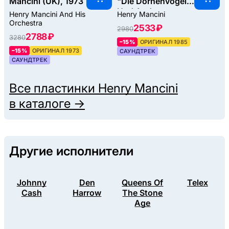
Mancini (UK), 1973
"Die Dornenvögel"
Und Andere
Henry Mancini And His
Henry Mancini
Welthits, 1985
Orchestra
2533 ₽
2980
2788 ₽
3280
–15%
ОРИГИНАЛ 1985
–15%
ОРИГИНАЛ 1973
САУНДТРЕК
САУНДТРЕК
Все пластинки
Henry Mancini
в каталоге →
Другие исполнители
Johnny
Den
Queens Of
Telex
Cash
Harrow
The Stone
Age