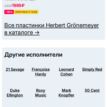
1989 ₽
2339
–15%
ОРИГИНАЛ 1988
Все пластинки
Herbert Grönemeyer
в каталоге →
Другие исполнители
21 Savage
Françoise
Leonard
Simply Red
Hardy
Cohen
Duke
Roxy
Mark
50 Cent
Ellington
Music
Knopfler