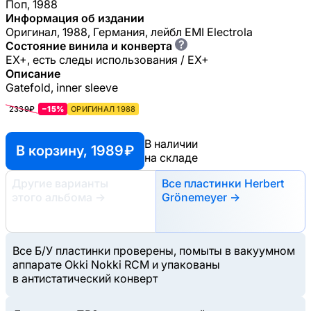
Поп, 1988
Информация об издании
Оригинал, 1988, Германия, лейбл EMI Electrola
?
Состояние винила и конверта
EX+, есть следы использования / EX+
Описание
Gatefold, inner sleeve
2339₽
−15%
ОРИГИНАЛ 1988
В наличии
В корзину, 1989 ₽
на складе
Другие варианты
Все пластинки Herbert
этого альбома
→
Grönemeyer →
Все Б/У пластинки проверены, помыты в вакуумном
аппарате Okki Nokki RCM и упакованы
в антистатический конверт