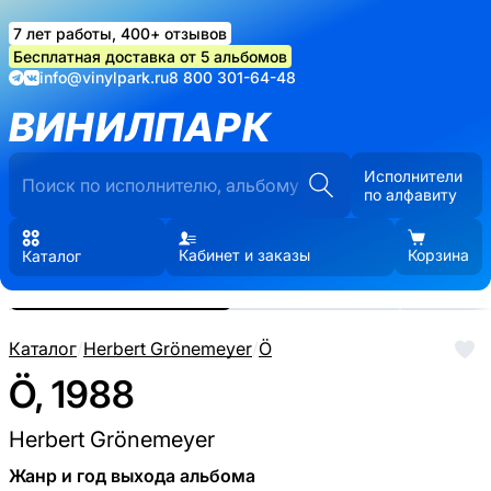
7 лет работы, 400+ отзывов
Бесплатная доставка от 5 альбомов
info@vinylpark.ru
8 800 301-64-48
ВИНИЛПАРК
Исполнители
по алфавиту
Кабинет и заказы
Корзина
Каталог
Реальные фото пластинки.
Нажмите, чтобы увеличить
Каталог
/
Herbert Grönemeyer
/
Ö
Ö, 1988
Herbert Grönemeyer
Жанр и год выхода альбома