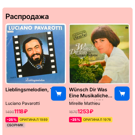
Распродажа
Lieblingsmelodien, 1989
Wünsch Dir Was
Eine Musikaliche
Weltreise, 1976
Luciano Pavarotti
Mireille Mathieu
1118 ₽
1253 ₽
1490
1670
–25%
ОРИГИНАЛ 1989
–25%
ОРИГИНАЛ 1976
СБОРНИК