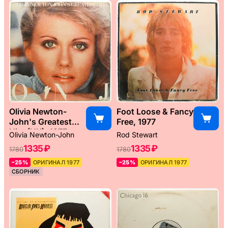
Olivia Newton-
Foot Loose & Fancy
John's Greatest
Free, 1977
Hits (UK), 1977
Olivia Newton-John
Rod Stewart
1335 ₽
1335 ₽
1780
1780
–25%
ОРИГИНАЛ 1977
–25%
ОРИГИНАЛ 1977
СБОРНИК