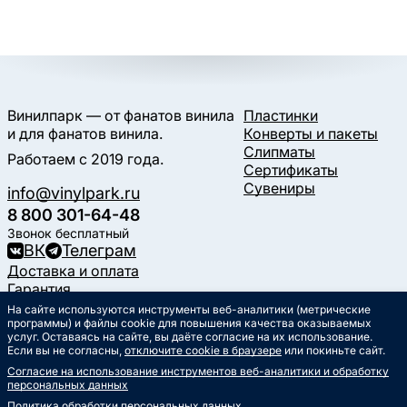
Винилпарк — от фанатов винила
Пластинки
и для фанатов винила.
Конверты и пакеты
Слипматы
Работаем с 2019 года.
Сертификаты
Сувениры
info@vinylpark.ru
8 800 301-64-48
Звонок бесплатный
ВК
Телеграм
Доставка и оплата
Гарантия
Контакты
На сайте используются инструменты веб-аналитики (метрические
Статьи
программы) и файлы cookie для повышения качества оказываемых
услуг. Оставаясь на сайте, вы даёте согласие на их использование.
Музыкальный календарь
Если вы не согласны,
отключите cookie в браузере
или покиньте сайт.
Документы
Согласие на использование инструментов веб-аналитики и обработку
Публичная оферта
персональных данных
Политика обработки
персональных данных
Политика обработки персональных данных