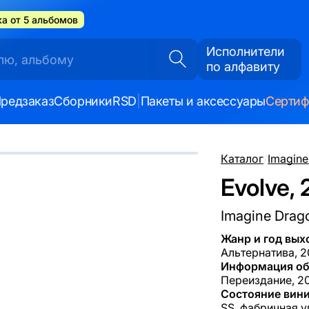
а от 5 альбомов
Исполнители
по алфавиту
редзаказ
Сборники
RSD
|
Пакеты и аксессуары
Серти
Каталог
/
Imagine
Evolve, 
Imagine Drag
Жанр и год вых
Альтернатива, 2
Информация об
Переиздание, 20
Состояние вини
SS, фабричная у