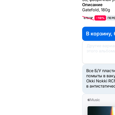
Описание
Gatefold, 180g
6780₽
−10%
ПЕР
В корзину, 
Другие вари
этого альбом
Все Б/У пласт
помыты в вак
Okki Nokki RC
в антистатиче