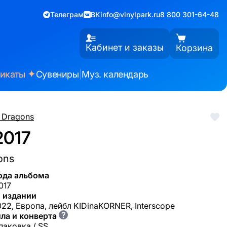
Телеграм
ВК
info@vinylpark.ru
8 800 301-64-48
Кабинет и заказы
Корзина
✦
фикаты
Сувениры
|
Муз. календарь
 Dragons
2017
ons
ода альбома
017
 издании
22, Европа, лейбл KIDinaKORNER, Interscope
?
ла и конверта
паковка / SS