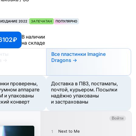
ЕИЗДАНИЕ 2022
ЗАПЕЧАТАН
ПОПУЛЯРНО
В наличии
6102 ₽
на складе
анты
Все пластинки Imagine
а
→
Dragons →
инки проверены,
Доставка в ПВЗ, постаматы,
уумном аппарате
почтой, курьером. Посылки
M и упакованы
надёжно упакованы
ский конверт
и застрахованы